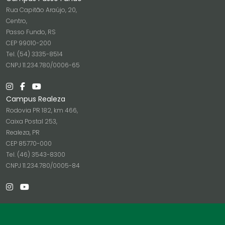
Rua Capitão Araújo, 20,
Centro,
Passo Fundo, RS
CEP 99010-200
Tel. (54) 3335-8514
CNPJ 11.234.780/0006-65
Campus Realeza
Rodovia PR 182, km 466,
Caixa Postal 253,
Realeza, PR
CEP 85770-000
Tel. (46) 3543-8300
CNPJ 11.234.780/0005-84