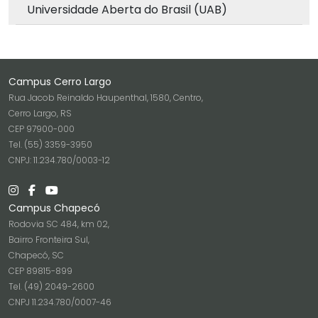
Universidade Aberta do Brasil (UAB)
Campus Cerro Largo
Rua Jacob Reinaldo Haupenthal, 1580, Centro,
Cerro Largo, RS
CEP 97900-000
Tel. (55) 3359-3950
CNPJ: 11.234.780/0003-12
Campus Chapecó
Rodovia SC 484, km 02,
Bairro Fronteira Sul,
Chapecó, SC
CEP 89815-899
Tel. (49) 2049-2600
CNPJ 11.234.780/0007-46