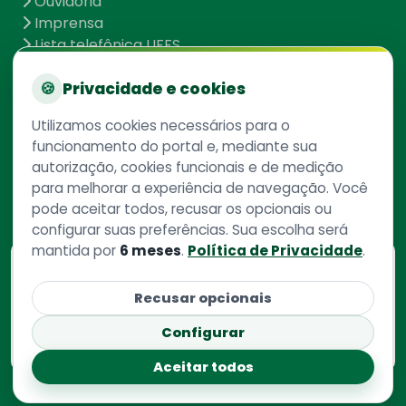
Ouvidoria
Imprensa
Lista telefônica UFFS
Dados abertos
UFFS contra o Aedes
🍪
Privacidade e cookies
Mapa do site
Utilizamos cookies necessários para o
funcionamento do portal e, mediante sua
autorização, cookies funcionais e de medição
Redes Sociais
para melhorar a experiência de navegação. Você
pode aceitar todos, recusar os opcionais ou
configurar suas preferências. Sua escolha será
mantida por
6 meses
.
Política de Privacidade
.
Consulte aqui
o cadastro da instituição no
Recusar opcionais
Sistema e-Mec
Configurar
Aceitar todos