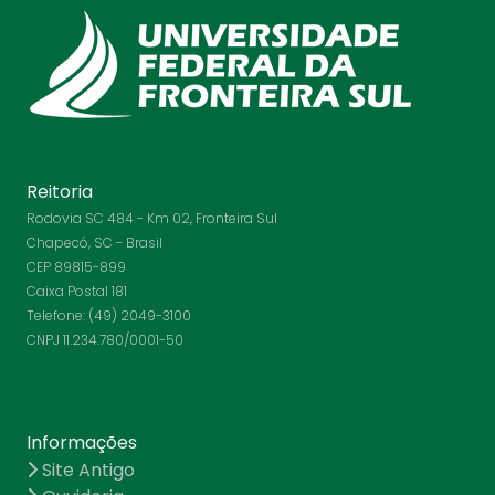
Reitoria
Rodovia SC 484 - Km 02, Fronteira Sul
Chapecó, SC - Brasil
CEP 89815-899
Caixa Postal 181
Telefone: (49) 2049-3100
CNPJ 11.234.780/0001-50
Informações
Site Antigo