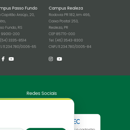
mpus Passo Fundo
Campus Realeza
 Capitão Araújo, 20,
Rodovia PR 182, km 466,
tro,
Caixa Postal 253,
so Fundo, RS
Realeza, PR
 99010-200
CEP 85770-000
. (54) 3335-8514
Tel. (46) 3543-8300
J 11.234.780/0006-65
CNPJ 11.234.780/0005-84
Redes Sociais
Consulte aqui
o cadastro