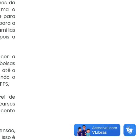
nos da
irma o
e para
para a
amílias
pois a
ecer a
bolsas
 até o
ando o
FFS.
vel de
 cursos
ocente
ensão,
 Isso é