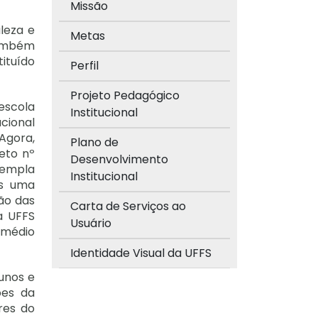
Missão
leza e
Metas
também
tituído
Perfil
Projeto Pedagógico
escola
Institucional
acional
Agora,
Plano de
reto nº
Desenvolvimento
templa
Institucional
is uma
ção das
Carta de Serviços ao
a UFFS
Usuário
 médio
Identidade Visual da UFFS
unos e
ões da
res do