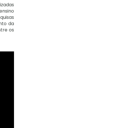
lizadas
ensino
quisas
nto da
ntre os