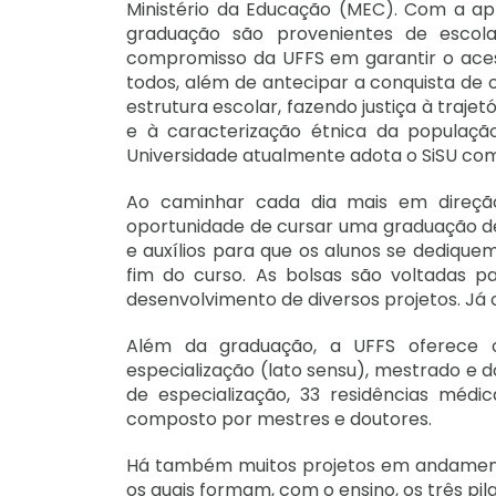
Ministério da Educação (MEC). Com a apl
graduação são provenientes de escolas
compromisso da UFFS em garantir o acess
todos, além de antecipar a conquista de 
estrutura escolar, fazendo justiça à trajet
e à caracterização étnica da população
Universidade atualmente adota o SiSU co
Ao caminhar cada dia mais em direç
oportunidade de cursar uma graduação de 
e auxílios para que os alunos se dediq
fim do curso. As bolsas são voltadas p
desenvolvimento de diversos projetos. Já
Além da graduação, a UFFS oferece 
especialização (lato sensu), mestrado e 
de especialização, 33 residências méd
composto por mestres e doutores.
Há também muitos projetos em andamento
os quais formam, com o ensino, os três pil