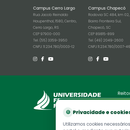
Campus Cerro Largo
Campus Chapecó
Rua Jacob Reinaldo
Rodovia SC 484, km 02,
Haupenthal, 1580, Centro,
Bairro Fronteira Sul,
Cerro Largo, RS
Chapecó, SC
CEP 97900-000
CEP 89815-899
Tel. (55) 3359-3950
Tel. (49) 2049-2600
CNPJ: 11.234.780/0003-12
CNPJ 11.234.780/0007-4
Reito
Rodovia
Chapec
🍪
Privacidade e cookie
CEP 89
Caixa P
Utilizamos cookies necessário
Telefo