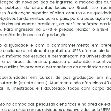
icação da nova política de ingresso, a maioria dos alu
 públicas de diferentes locais do Brasil. Isso reaf
o à educação superior pública, gratuita e de qualidad
objetivos fundamentais para o país, para a população e 
ória dos estudantes brasileiros, ao perfil econômico das f
. Para ingressar na UFFS é preciso realizar o ENEM, 
mo método de acesso à graduação.
ão à igualdade e com o comprometimento em ofer
qualidade e totalmente gratuita, a UFFS oferece ainda 
uem o máximo aos estudos e permaneçam na Universidade
ara as áreas de ensino, pesquisa e extensão, incentiv
 os auxílios favorecem a permanência do acadêmico na U
oportunidades em cursos de pós-graduação em ní
doutorado (stricto sensu). Atualmente são oferecidos 40
icas, 16 mestrados e 1 doutorado, todos com corpo d
 no campo das pesquisas científicas e na área de ext
ares que alicerçam as atividades desenvolvidas pela UFFS.