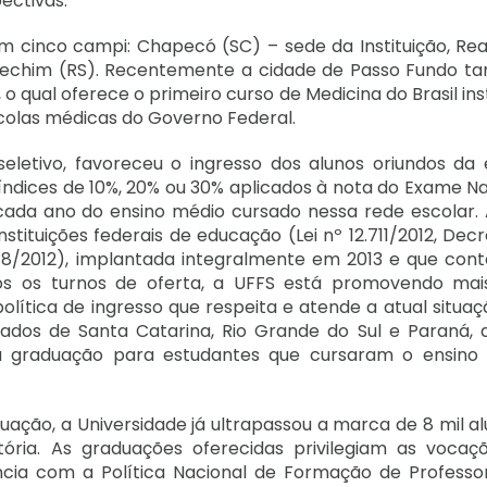
ectivas.
m cinco campi: Chapecó (SC) – sede da Instituição, Rea
e Erechim (RS). Recentemente a cidade de Passo Fundo 
qual oferece o primeiro curso de Medicina do Brasil ins
olas médicas do Governo Federal.
eletivo, favoreceu o ingresso dos alunos oriundos da 
, índices de 10%, 20% ou 30% aplicados à nota do Exame N
da ano do ensino médio cursado nessa rede escolar. 
stituições federais de educação (Lei nº 12.711/2012, Dec
 18/2012), implantada integralmente em 2013 e que con
os os turnos de oferta, a UFFS está promovendo ma
olítica de ingresso que respeita e atende a atual situa
tados de Santa Catarina, Rio Grande do Sul e Paraná, 
 graduação para estudantes que cursaram o ensino
ção, a Universidade já ultrapassou a marca de 8 mil al
ória. As graduações oferecidas privilegiam as vocaç
cia com a Política Nacional de Formação de Professo