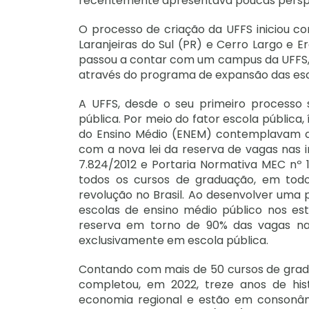
recentemente apresentava poucas persp
O processo de criação da UFFS iniciou co
Laranjeiras do Sul (PR) e Cerro Largo 
passou a contar com um campus da UFFS, o 
através do programa de expansão das esc
A UFFS, desde o seu primeiro processo s
pública. Por meio do fator escola pública
do Ensino Médio (ENEM) contemplavam ca
com a nova lei da reserva de vagas nas in
7.824/2012 e Portaria Normativa MEC nº
todos os cursos de graduação, em tod
revolução no Brasil. Ao desenvolver uma p
escolas de ensino médio público nos es
reserva em torno de 90% das vagas na
exclusivamente em escola pública.
Contando com mais de 50 cursos de gradua
completou, em 2022, treze anos de hist
economia regional e estão em consonân