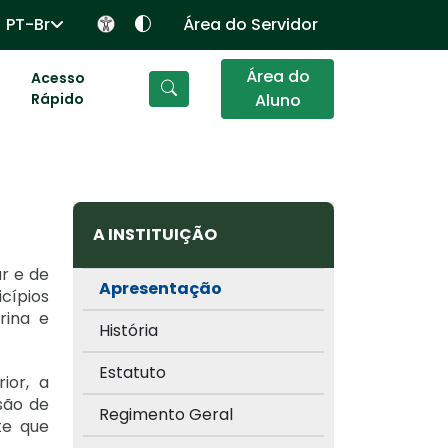
PT-Br
Área do Servidor
Área do
Acesso
Rápido
Aluno
A INSTITUIÇÃO
ar e de
Apresentação
icípios
rina e
História
Estatuto
ior, a
são de
Regimento Geral
te que