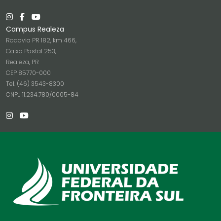
Campus Realeza
Rodovia PR 182, km 466,
Caixa Postal 253,
Realeza, PR
CEP 85770-000
Tel. (46) 3543-8300
CNPJ 11.234.780/0005-84