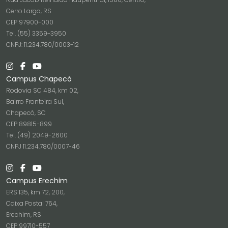
Cerro Largo, RS
CEP 97900-000
Tel. (55) 3359-3950
CNPJ: 11.234.780/0003-12
Campus Chapecó
Rodovia SC 484, km 02,
Bairro Fronteira Sul,
Chapecó, SC
CEP 89815-899
Tel. (49) 2049-2600
CNPJ 11.234.780/0007-46
Campus Erechim
ERS 135, km 72, 200,
Caixa Postal 764,
Erechim, RS
CEP 99710-557