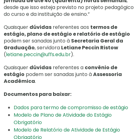
jornada de até 40 (quarenta) horas semanais
,
desde que isso esteja previsto no projeto pedagógico
do curso e da instituição de ensino.”
Quaisquer
dúvidas
referentes aos
termos de
estágio, plano de estágio e relatório de estágio
podem ser sanadas junto à
Secretaria Geral da
Graduação
, servidora
Letiane Peccin Ristow
(
letiane.peccin@uffs.edu.br
).
Quaisquer
dúvidas
referentes a
convênio de
estágio
podem ser sanadas junto à
Assessoria
Acadêmica
.
Documentos para baixar:
Dados para termo de compromisso de estágio
Modelo de Plano de Atividade do Estágio
Obrigatório
Modelo de Relatório de Atividade de Estágio
Obrigatório