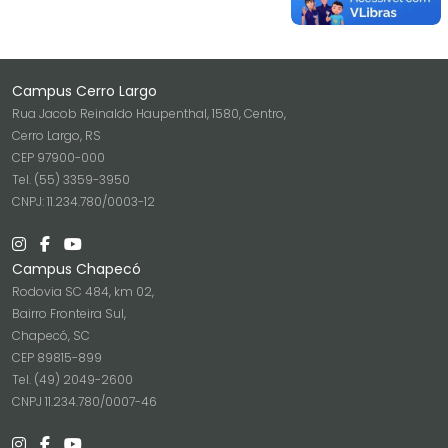
Campus Cerro Largo
Rua Jacob Reinaldo Haupenthal, 1580, Centro,
Cerro Largo, RS
CEP 97900-000
Tel. (55) 3359-3950
CNPJ: 11.234.780/0003-12
Campus Chapecó
Rodovia SC 484, km 02,
Bairro Fronteira Sul,
Chapecó, SC
CEP 89815-899
Tel. (49) 2049-2600
CNPJ 11.234.780/0007-46