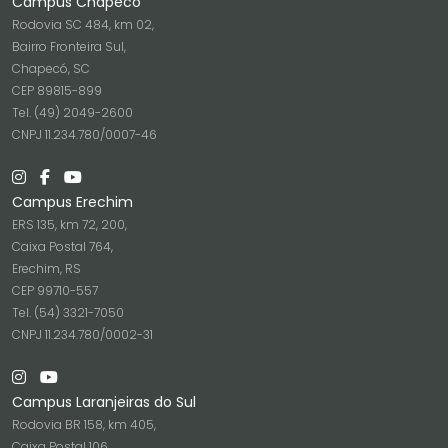
Campus Chapecó
Rodovia SC 484, km 02,
Bairro Fronteira Sul,
Chapecó, SC
CEP 89815-899
Tel. (49) 2049-2600
CNPJ 11.234.780/0007-46
Campus Erechim
ERS 135, km 72, 200,
Caixa Postal 764,
Erechim, RS
CEP 99710-557
Tel. (54) 3321-7050
CNPJ 11.234.780/0002-31
Campus Laranjeiras do Sul
Rodovia BR 158, km 405,
Caixa Postal 106,