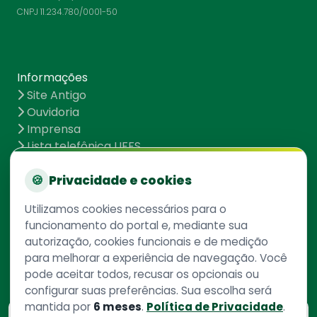
CNPJ 11.234.780/0001-50
Informações
Site Antigo
Ouvidoria
Imprensa
Lista telefônica UFFS
Dados abertos
UFFS contra o Aedes
🍪
Privacidade e cookies
Mapa do site
Utilizamos cookies necessários para o
funcionamento do portal e, mediante sua
autorização, cookies funcionais e de medição
Redes Sociais
para melhorar a experiência de navegação. Você
pode aceitar todos, recusar os opcionais ou
configurar suas preferências. Sua escolha será
mantida por
6 meses
.
Política de Privacidade
.