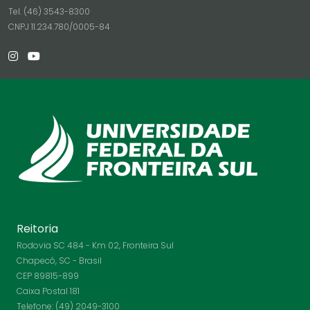
Tel. (46) 3543-8300
CNPJ 11.234.780/0005-84
Reitoria
Rodovia SC 484 - Km 02, Fronteira Sul
Chapecó, SC - Brasil
CEP 89815-899
Caixa Postal 181
Telefone: (49) 2049-3100