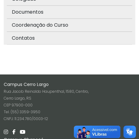
Documentos
Coordenação do Curso
Contatos
Campus Cerro Largo
Rua Jacob Reinaldo Haupenthal, 1580, Centro,
Cerro Largo, RS
CEP 97900-000
Tel. (55) 3359-3950
CNPJ: 11.234.780/0003-12