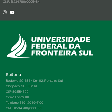
CNPJ 11.234.780/0005-84
Reitoria
Rodovia SC 484 - Km 02, Fronteira Sul
Chapecó, SC - Brasil
CEP 89815-899
Caixa Postal 181
Telefone: (49) 2049-3100
CNPJ 11.234.780/0001-50