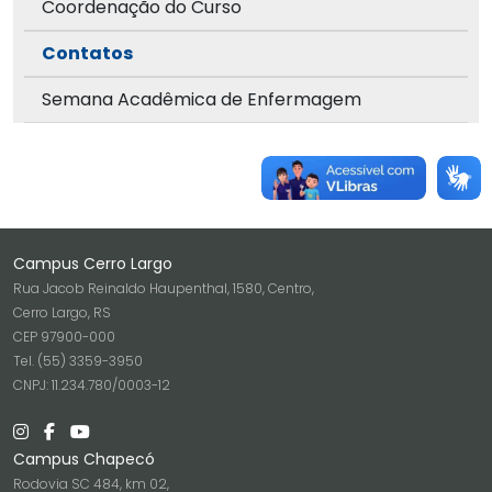
Coordenação do Curso
Contatos
Semana Acadêmica de Enfermagem
Campus Cerro Largo
Rua Jacob Reinaldo Haupenthal, 1580, Centro,
Cerro Largo, RS
CEP 97900-000
Tel. (55) 3359-3950
CNPJ: 11.234.780/0003-12
Campus Chapecó
Rodovia SC 484, km 02,