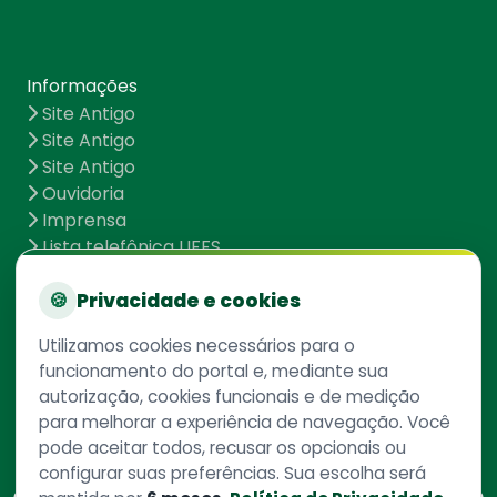
Informações
Site Antigo
Site Antigo
Site Antigo
Ouvidoria
Imprensa
Lista telefônica UFFS
Dados abertos
UFFS contra o Aedes
🍪
Privacidade e cookies
Mapa do site
Utilizamos cookies necessários para o
funcionamento do portal e, mediante sua
autorização, cookies funcionais e de medição
Redes Sociais
para melhorar a experiência de navegação. Você
pode aceitar todos, recusar os opcionais ou
configurar suas preferências. Sua escolha será