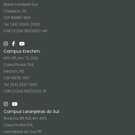
Bairro Fronteira Sul,
Chapecó, SC
CEP 89815-899
Tel. (49) 2049-2600
CNPJ 11.234.780/0007-46
Campus Erechim
ERS 135, km 72, 200,
Caixa Postal 764,
Erechim, RS
CEP 99710-557
Tel. (54) 3321-7050
CNPJ 11.234.780/0002-31
Campus Laranjeiras do Sul
Rodovia BR 158, km 405,
Caixa Postal 106,
Laranjeiras do Sul, PR