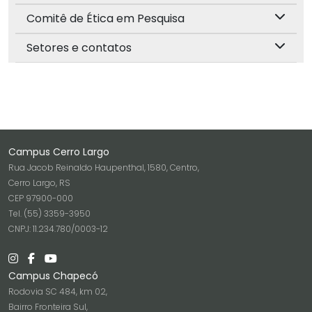
Comitê de Ética em Pesquisa
Setores e contatos
Campus Cerro Largo
Rua Jacob Reinaldo Haupenthal, 1580, Centro,
Cerro Largo, RS
CEP 97900-000
Tel. (55) 3359-3950
CNPJ: 11.234.780/0003-12
Campus Chapecó
Rodovia SC 484, km 02,
Bairro Fronteira Sul,