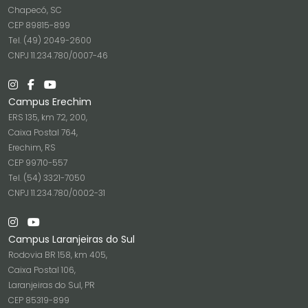
Chapecó, SC
CEP 89815-899
Tel. (49) 2049-2600
CNPJ 11.234.780/0007-46
Campus Erechim
ERS 135, km 72, 200,
Caixa Postal 764,
Erechim, RS
CEP 99710-557
Tel. (54) 3321-7050
CNPJ 11.234.780/0002-31
Campus Laranjeiras do Sul
Rodovia BR 158, km 405,
Caixa Postal 106,
Laranjeiras do Sul, PR
CEP 85319-899