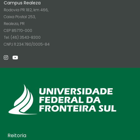
Campus Realeza
Rodovia PR 182, km 466,
Caixa Postal 253,
Realeza, PR
CEP 85770-000
Tel. (46) 3543-8300
CNPJ 11.234.780/0005-84
Reitoria