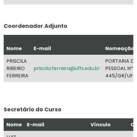
Coordenador Adjunto
Nome
E-mail
Nomeação
PRISCILA
PORTARIA DE
RIBEIRO
priscila.ferreira@uffs.edu.br
PESSOAL Nº
FERREIRA
445/GR/UFF
Secretário do Curso
Nome
E-mail
Vínculo
C