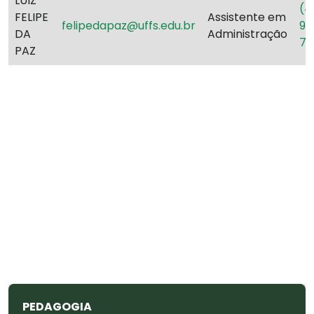
LUIZ
(4
FELIPE
Assistente em
felipedapaz@uffs.edu.br
98
DA
Administração
75
PAZ
PEDAGOGIA