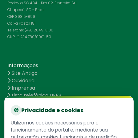
Rodovia SC 484 - Km 02, Fronteira Sul
Chapecó, SC - Brasil
CEP 89815-899
Caixa Postal 181
Telefone: (49) 2049-3100
CNPJ 11.234.780/0001-50
Informações
Site Antigo
Ouvidoria
Imprensa
Lista telefônica UFFS
Dados abertos
UFFS contra o Aedes
🍪
Privacidade e cookies
Mapa do site
Utilizamos cookies necessários para o
funcionamento do portal e, mediante sua
autorização, cookies funcionais e de medição