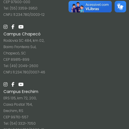
CEP 97900-000
Tel. (55) 3359-3950
CNPJ: 11.234.780/0003-12
Campus Chapecó
Rodovia SC 484, km 02,
Bairro Fronteira Sul,
Chapecó, SC
CEP 89815-899
Tel. (49) 2049-2600
CNPJ 11.234.780/0007-46
Campus Erechim
ERS 135, km 72, 200,
Caixa Postal 764,
Erechim, RS
CEP 99710-557
Tel. (54) 3321-7050