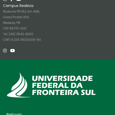
Campus Realeza
Rodovia PR 182, km 466,
Caixa Postal 253,
Realeza, PR
CEP 85770-000
Tel. (46) 3543-8300
CNPJ 11.234.780/0005-84
Reitoria