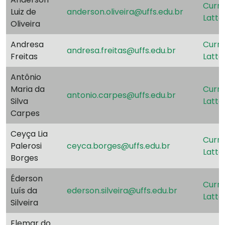
Currí
Luiz de
anderson.oliveira@uffs.edu.br
Latte
Oliveira
Andresa
Currí
andresa.freitas@uffs.edu.br
Freitas
Latte
Antônio
Maria da
Currí
antonio.carpes@uffs.edu.br
Silva
Latte
Carpes
Ceyça Lia
Currí
Palerosi
ceyca.borges@uffs.edu.br
Latte
Borges
Éderson
Currí
Luís da
ederson.silveira@uffs.edu.br
Latte
Silveira
Elemar do