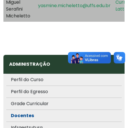
Miguel
Currí
yasmine.micheletto@uffs.edu.br
Serafini
Latte
Micheletto
ADMINISTRAÇÃO
Perfil do Curso
Perfil do Egresso
Grade Curricular
Docentes
Infraestrutura