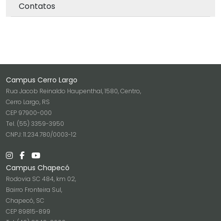
Contatos
Campus Cerro Largo
Rua Jacob Reinaldo Haupenthal, 1580, Centro,
Cerro Largo, RS
CEP 97900-000
Tel. (55) 3359-3950
CNPJ: 11.234.780/0003-12
Campus Chapecó
Rodovia SC 484, km 02,
Bairro Fronteira Sul,
Chapecó, SC
CEP 89815-899