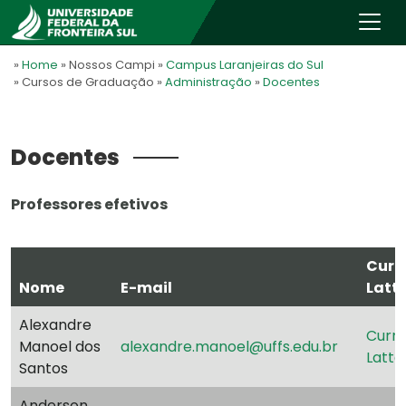
»
Home
» Nossos Campi
»
Campus Laranjeiras do Sul
» Cursos de Graduação
»
Administração
»
Docentes
Docentes
Professores efetivos
Curr
Nome
E-mail
Latt
Alexandre
Currí
Manoel dos
alexandre.manoel@uffs.edu.br
Latte
Santos
Anderson