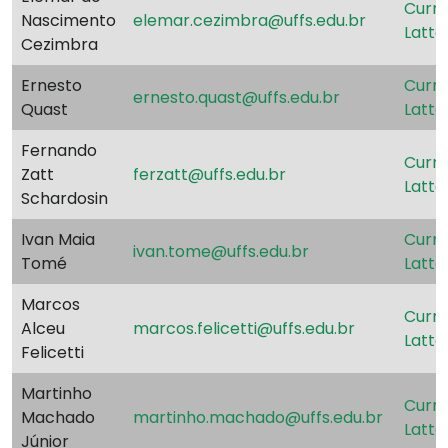
Currí
Nascimento
elemar.cezimbra@uffs.edu.br
Latte
Cezimbra
Ernesto
Currí
ernesto.quast@uffs.edu.br
Quast
Latte
Fernando
Currí
Zatt
ferzatt@uffs.edu.br
Latte
Schardosin
Ivan Maia
Currí
ivan.tome@uffs.edu.br
Tomé
Latte
Marcos
Currí
Alceu
marcos.felicetti@uffs.edu.br
Latte
Felicetti
Martinho
Currí
Machado
martinho.machado@uffs.edu.br
Latte
Júnior