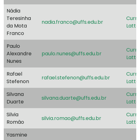
Nádia
Teresinha
Currí
nadia.franco@uffs.edu.br
da Mota
Latte
Franco
Paulo
Currí
Alexandre
paulo.nunes@uffs.edu.br
Latte
Nunes
Rafael
Currí
rafael.stefenon@uffs.edu.br
Stefenon
Latte
Silvana
Currí
silvana.duarte@uffs.edu.br
Duarte
Latte
Silvia
Currí
silvia.romao@uffs.edu.br
Româo
Latte
Yasmine