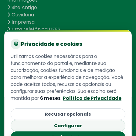
Site Antigo
Ouvidoria
Imprensa
Lista telefônica UFFS
Dados abertos
UFFS contra o Aedes
🍪
Privacidade e cookies
Mapa do site
Utilizamos cookies necessários para o
funcionamento do portal e, mediante sua
autorização, cookies funcionais e de medição
Redes Sociais
para melhorar a experiência de navegação. Você
pode aceitar todos, recusar os opcionais ou
configurar suas preferências. Sua escolha será
mantida por
6 meses
.
Política de Privacidade
.
Consulte aqui
o cadastro da instituição no
Recusar opcionais
Sistema e-Mec
Configurar