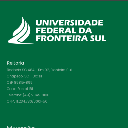
Reitoria
Rodovia SC 484 - Km 02, Fronteira Sul
Chapecó, SC - Brasil
CEP 89815-899
Caixa Postal 181
Telefone: (49) 2049-3100
CNPJ 11.234.780/0001-50
Informações