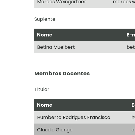
Marcos Weingartner
marcos.w
Suplente
Nome
E-
Betina Muelbert
bet
Membros Docentes
Titular
Nome
E
Humberto Rodrigues Francisco
h
Claudia Giongo
c