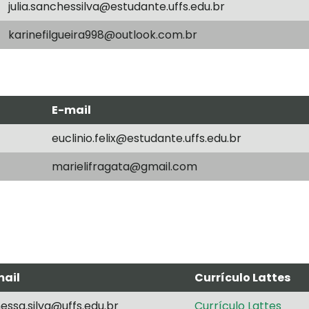
julia.sanchessilva@estudante.uffs.edu.br
karinefilgueira998@outlook.com.br
E-mail
euclinio.felix@estudante.uffs.edu.br
marielifragata@gmail.com
mail
Currículo Lattes
essa.silva@uffs.edu.br
Currículo Lattes