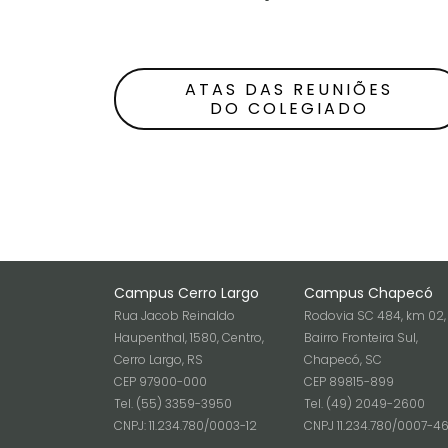
ATAS DAS REUNIÕES
DO COLEGIADO
Campus Cerro Largo
Campus Chapecó
Rua Jacob Reinaldo
Rodovia SC 484, km 02,
Haupenthal, 1580, Centro,
Bairro Fronteira Sul,
Cerro Largo, RS
Chapecó, SC
CEP 97900-000
CEP 89815-899
Tel. (55) 3359-3950
Tel. (49) 2049-2600
CNPJ: 11.234.780/0003-12
CNPJ 11.234.780/0007-4