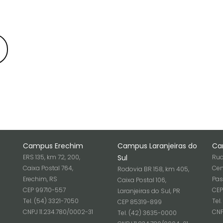
Campus Erechim
Campus Laranjeiras do
Ca
ERS 135, km 72, 200,
Sul
Rua
Caixa Postal 764,
Cen
Rodovia BR 158, km 405,
Erechim, RS
Pas
Caixa Postal 106,
CEP 99710-557
CEP
Laranjeiras do Sul, PR
Tel. (54) 3321-7050
Tel
CEP 85319-899
6
CNPJ 11.234.780/0002-31
CNP
Tel. (42) 3635-0000