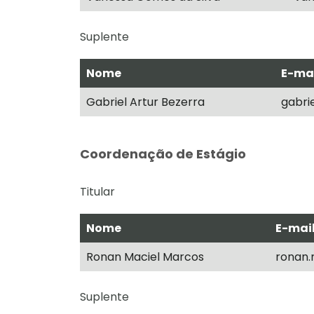
Suplente
Nome
E-ma
Gabriel Artur Bezerra
gabri
Coordenação de Estágio
Titular
Nome
E-mai
Ronan Maciel Marcos
ronan.
Suplente