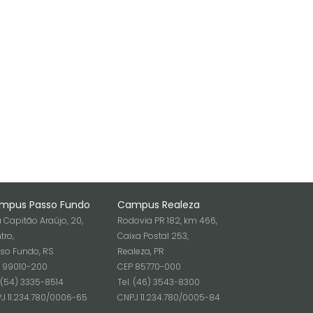
mpus Passo Fundo
Campus Realeza
 Capitão Araújo, 20,
Rodovia PR 182, km 466,
tro,
Caixa Postal 253,
so Fundo, RS
Realeza, PR
 99010-200
CEP 85770-000
. (54) 3335-8514
Tel. (46) 3543-8300
J 11.234.780/0006-65
CNPJ 11.234.780/0005-84