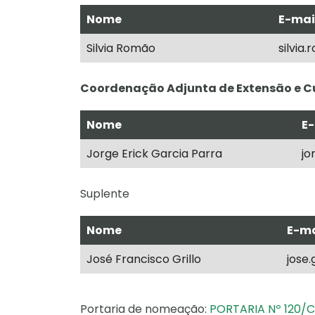
Nome
E-mai
Silvia Romão
silvia
Coordenação Adjunta de Extensão e C
Nome
E-
Jorge Erick Garcia Parra
jo
Suplente
Nome
E-ma
José Francisco Grillo
jose.
Portaria de nomeação:
PORTARIA Nº 120/