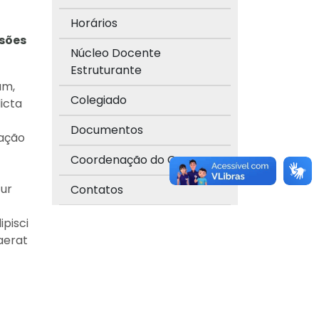
Horários
ssões
Núcleo Docente
Estruturante
um,
Colegiado
icta
Documentos
zação
Coordenação do Curso
tur
Contatos
pisci
aerat