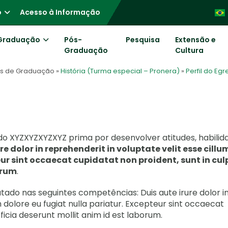
o
Acesso à Informação
Graduação
Pós-
Pesquisa
Extensão e
Graduação
Cultura
os de Graduação
»
História (Turma especial – Pronera)
»
Perfil do Eg
 XYZXYZXYZXYZ prima por desenvolver atitudes, habilid
re dolor in reprehenderit in voluptate velit esse cillu
eur sint occaecat cupidatat non proident, sunt in cul
orum
.
utado nas seguintes competências: Duis aute irure dolor i
m dolore eu fugiat nulla pariatur. Excepteur sint occaecat
fficia deserunt mollit anim id est laborum.