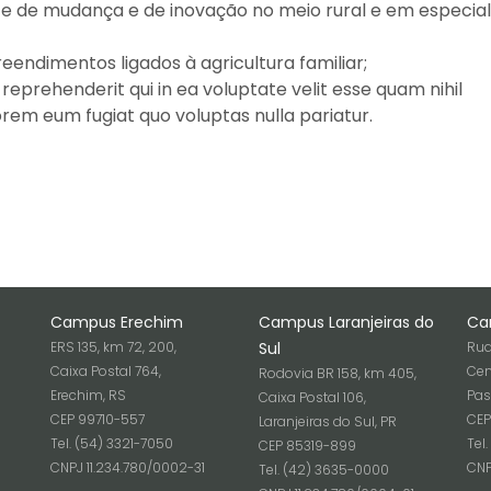
de mudança e de inovação no meio rural e em especial
endimentos ligados à agricultura familiar;
eprehenderit qui in ea voluptate velit esse quam nihil
orem eum fugiat quo voluptas nulla pariatur.
Campus Erechim
Campus Laranjeiras do
Ca
ERS 135, km 72, 200,
Sul
Rua
Caixa Postal 764,
Cen
Rodovia BR 158, km 405,
Erechim, RS
Pas
Caixa Postal 106,
CEP 99710-557
CEP
Laranjeiras do Sul, PR
Tel. (54) 3321-7050
Tel
CEP 85319-899
6
CNPJ 11.234.780/0002-31
CNP
Tel. (42) 3635-0000