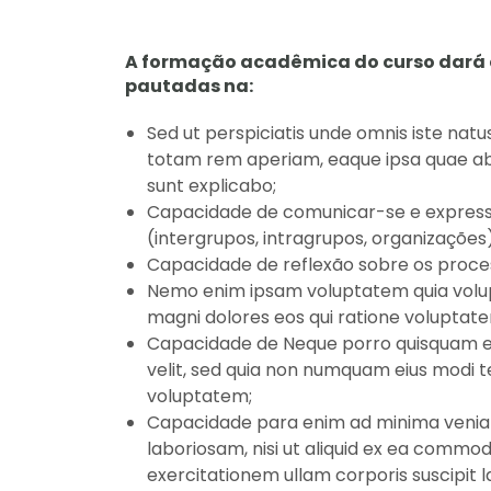
A formação acadêmica do curso dará c
pautadas na:
Sed ut perspiciatis unde omnis iste na
totam rem aperiam, eaque ipsa quae ab i
sunt explicabo;
Capacidade de comunicar-se e expressar
(intergrupos, intragrupos, organizações)
Capacidade de reflexão sobre os proces
Nemo enim ipsam voluptatem quia volupta
magni dolores eos qui ratione voluptate
Capacidade de Neque porro quisquam est,
velit, sed quia non numquam eius modi 
voluptatem;
Capacidade para enim ad minima veniam,
laboriosam, nisi ut aliquid ex ea comm
exercitationem ullam corporis suscipit l