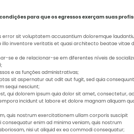
ondições para que os egressos exerçam suas profi
tus error sit voluptatem accusantium doloremque laudanti
llo inventore veritatis et quasi architecto beatae vitae d
-se e de relacionar-se em diferentes níveis de sociali
;
sos e as funções administrativas;
s sit aspernatur aut odit aut fugit, sed quia consequun
m sequi nesciunt;
 qui dolorem ipsum quia dolor sit amet, consectetur, adi
tempora incidunt ut labore et dolore magnam aliquam qu
 quis nostrum exercitationem ullam corporis suscipit
odi consequatur enim ad minima veniam, quis nostrum
aboriosam, nisi ut aliquid ex ea commodi consequatur;