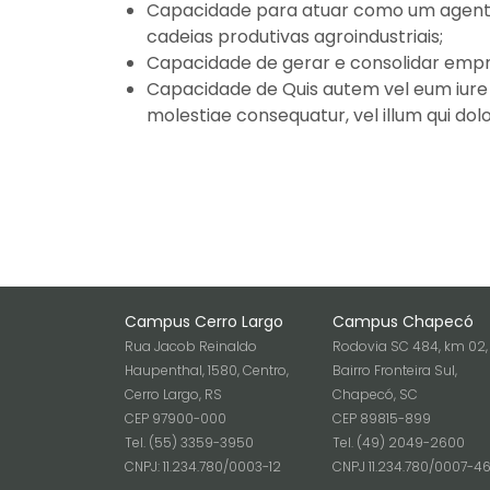
Capacidade para atuar como um agente 
cadeias produtivas agroindustriais;
Capacidade de gerar e consolidar empre
Capacidade de Quis autem vel eum iure r
molestiae consequatur, vel illum qui dol
Campus Cerro Largo
Campus Chapecó
Rua Jacob Reinaldo
Rodovia SC 484, km 02,
Haupenthal, 1580, Centro,
Bairro Fronteira Sul,
Cerro Largo, RS
Chapecó, SC
CEP 97900-000
CEP 89815-899
Tel. (55) 3359-3950
Tel. (49) 2049-2600
CNPJ: 11.234.780/0003-12
CNPJ 11.234.780/0007-4