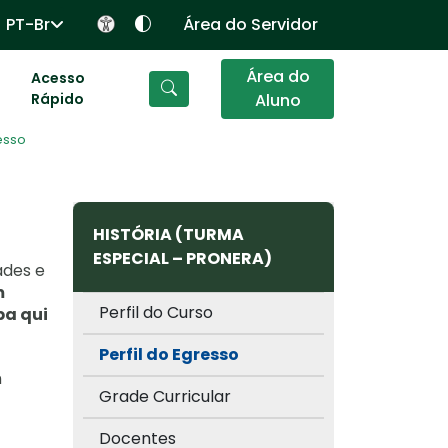
PT-Br
Área do Servidor
Área do
Acesso
Rápido
Aluno
resso
HISTÓRIA (TURMA
ESPECIAL – PRONERA)
ades e
m
Perfil do Curso
pa qui
Perfil do Egresso
n
Grade Curricular
Docentes