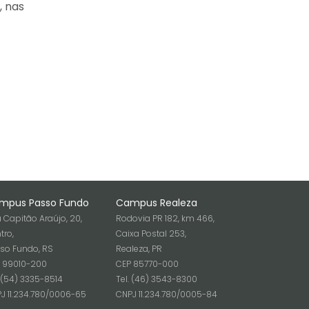
, nas
mpus Passo Fundo
Campus Realeza
 Capitão Araújo, 20,
Rodovia PR 182, km 466,
tro,
Caixa Postal 253,
so Fundo, RS
Realeza, PR
 99010-200
CEP 85770-000
. (54) 3335-8514
Tel. (46) 3543-8300
J 11.234.780/0006-65
CNPJ 11.234.780/0005-84