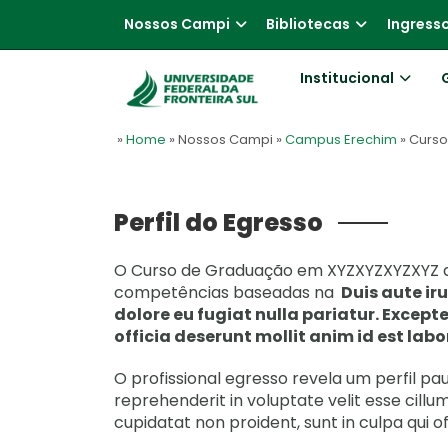
Nossos Campi
Bibliotecas
Ingress
Institucional
»
Home
» Nossos Campi
»
Campus Erechim
» Curs
Perfil do Egresso
O Curso de Graduação em XYZXYZXYZXYZ do
competências baseadas na
Duis aute iru
dolore eu fugiat nulla pariatur. Except
officia deserunt mollit anim id est lab
O profissional egresso revela um perfil pa
reprehenderit in voluptate velit esse cillu
cupidatat non proident, sunt in culpa qui o