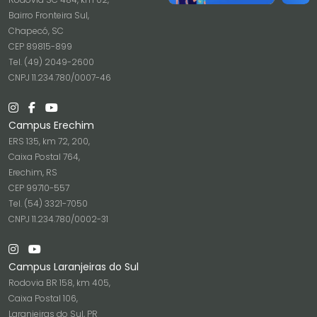
Bairro Fronteira Sul,
Chapecó, SC
CEP 89815-899
Tel. (49) 2049-2600
CNPJ 11.234.780/0007-46
Campus Erechim
ERS 135, km 72, 200,
Caixa Postal 764,
Erechim, RS
CEP 99710-557
Tel. (54) 3321-7050
CNPJ 11.234.780/0002-31
Campus Laranjeiras do Sul
Rodovia BR 158, km 405,
Caixa Postal 106,
Laranjeiras do Sul, PR