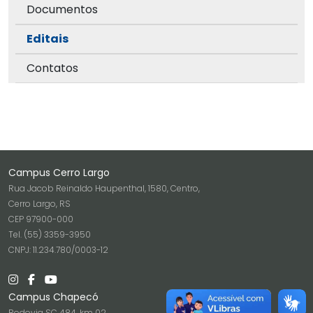
Documentos
Editais
Contatos
Campus Cerro Largo
Rua Jacob Reinaldo Haupenthal, 1580, Centro,
Cerro Largo, RS
CEP 97900-000
Tel. (55) 3359-3950
CNPJ: 11.234.780/0003-12
Campus Chapecó
Rodovia SC 484, km 02,