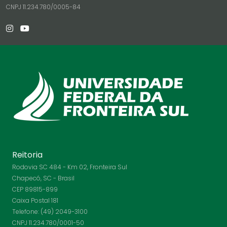
CNPJ 11.234.780/0005-84
Reitoria
Rodovia SC 484 - Km 02, Fronteira Sul
Chapecó, SC - Brasil
CEP 89815-899
Caixa Postal 181
Telefone: (49) 2049-3100
CNPJ 11.234.780/0001-50