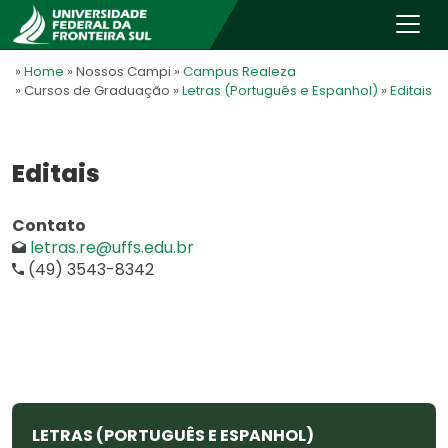
»
Home
» Nossos Campi
»
Campus Realeza
» Cursos de Graduação
»
Letras (Português e Espanhol)
»
Editais
Editais
Contato
letras.re@uffs.edu.br
(49) 3543-8342
LETRAS (PORTUGUÊS E ESPANHOL)