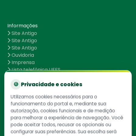
Informações
Site Antigo
Site Antigo
Site Antigo
Ouvidoria
Imprensa
Lista telefônica UFFS
Dados abertos
UFFS contra o Aedes
🍪
Privacidade e cookies
Mapa do site
Utilizamos cookies necessários para o
funcionamento do portal e, mediante sua
autorização, cookies funcionais e de medição
Redes Sociais
para melhorar a experiência de navegação. Você
pode aceitar todos, recusar os opcionais ou
configurar suas preferências. Sua escolha será