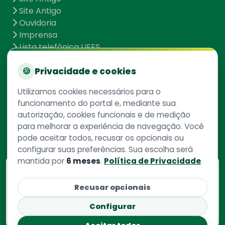
Site Antigo
Ouvidoria
Imprensa
Lista telefônica UFFS
Dados abertos
🍪
Privacidade e cookies
UFFS contra o Aedes
Mapa do site
Utilizamos cookies necessários para o
funcionamento do portal e, mediante sua
autorização, cookies funcionais e de medição
Redes Sociais
para melhorar a experiência de navegação. Você
pode aceitar todos, recusar os opcionais ou
configurar suas preferências. Sua escolha será
mantida por
6 meses
.
Política de Privacidade
.
Consulte aqui
o cadastro da instituição no
Recusar opcionais
Sistema e-Mec
Configurar