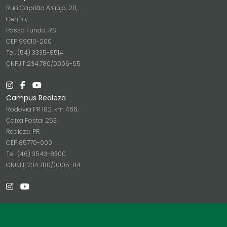
Rua Capitão Araújo, 20,
Centro,
Passo Fundo, RS
CEP 99010-200
Tel. (54) 3335-8514
CNPJ 11.234.780/0006-65
Campus Realeza
Rodovia PR 182, km 466,
Caixa Postal 253,
Realeza, PR
CEP 85770-000
Tel. (46) 3543-8300
CNPJ 11.234.780/0005-84