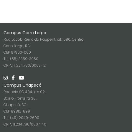
Campus Cerro Largo
Rua Jacob Reinaldo Haupenthal, 1580, Centro,
Cerro Largo, RS
CEP 97900-000
Tel. (55) 3359-3950
CNPJ: 11.234.780/0003-12
Campus Chapecó
Rodovia SC 484, km 02,
Bairro Fronteira Sul,
Chapecó, SC
CEP 89815-899
Tel. (49) 2049-2600
CNPJ 11.234.780/0007-46