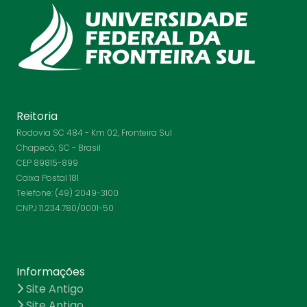
Reitoria
Rodovia SC 484 - Km 02, Fronteira Sul
Chapecó, SC - Brasil
CEP 89815-899
Caixa Postal 181
Telefone: (49) 2049-3100
CNPJ 11.234.780/0001-50
Informações
Site Antigo
Site Antigo