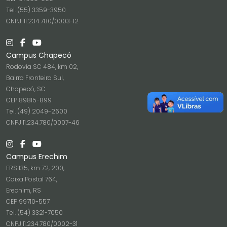
Tel. (55) 3359-3950
CNPJ: 11.234.780/0003-12
Campus Chapecó
Rodovia SC 484, km 02,
Bairro Fronteira Sul,
Chapecó, SC
CEP 89815-899
Tel. (49) 2049-2600
CNPJ 11.234.780/0007-46
Campus Erechim
ERS 135, km 72, 200,
Caixa Postal 764,
Erechim, RS
CEP 99710-557
Tel. (54) 3321-7050
CNPJ 11.234.780/0002-31