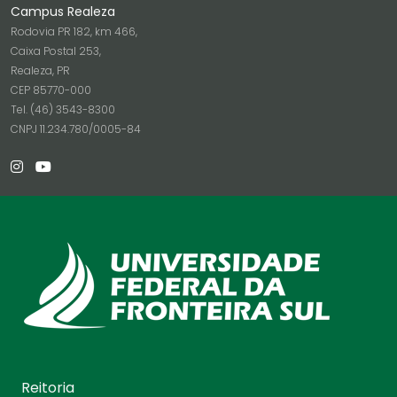
Campus Realeza
Rodovia PR 182, km 466,
Caixa Postal 253,
Realeza, PR
CEP 85770-000
Tel. (46) 3543-8300
CNPJ 11.234.780/0005-84
Reitoria