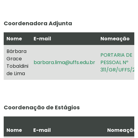
Coordenadora Adjunta
Nome
E-mail
Nomeação
Bárbara
PORTARIA DE
Grace
barbara.lima@uffs.edu.br
PESSOAL Nº
Tobaldini
311/GR/UFFS/2
de Lima
Coordenação de Estágios
Nome
E-mail
Nomeação