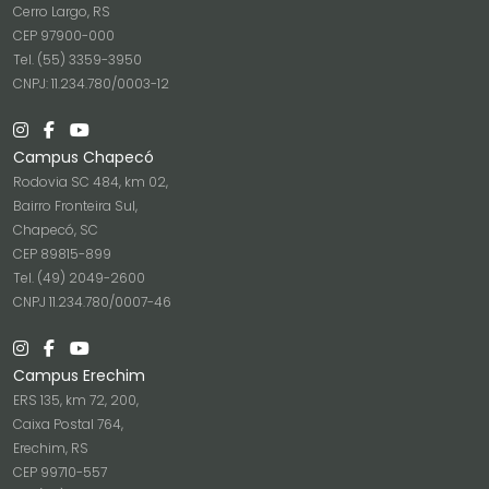
Cerro Largo, RS
CEP 97900-000
Tel. (55) 3359-3950
CNPJ: 11.234.780/0003-12
Campus Chapecó
Rodovia SC 484, km 02,
Bairro Fronteira Sul,
Chapecó, SC
CEP 89815-899
Tel. (49) 2049-2600
CNPJ 11.234.780/0007-46
Campus Erechim
ERS 135, km 72, 200,
Caixa Postal 764,
Erechim, RS
CEP 99710-557