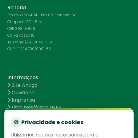
Reitoria
Rodovia SC 484 - Km 02, Fronteira Sul
Chapecó, SC - Brasil
CEP 89815-899
Caixa Postal 181
Telefone: (49) 2049-3100
CNPJ 11.234.780/0001-50
Informações
Site Antigo
Ouvidoria
Imprensa
Lista telefônica UFFS
Dados abertos
UFFS contra o Aedes
🍪
Privacidade e cookies
Mapa do site
Utilizamos cookies necessários para o