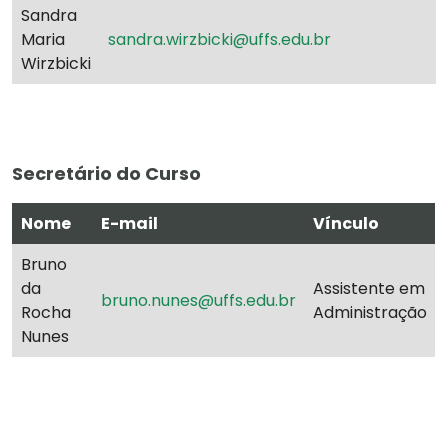
Sandra
Maria
sandra.wirzbicki@uffs.edu.br
Wirzbicki
Secretário do Curso
Nome
E-mail
Vínculo
Bruno
da
Assistente em
bruno.nunes@uffs.edu.br
Rocha
Administração
Nunes