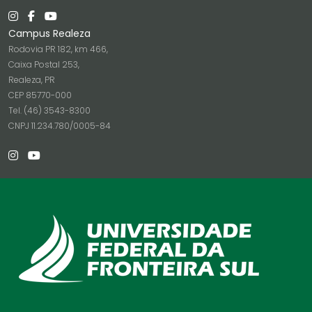
Campus Realeza
Rodovia PR 182, km 466,
Caixa Postal 253,
Realeza, PR
CEP 85770-000
Tel. (46) 3543-8300
CNPJ 11.234.780/0005-84