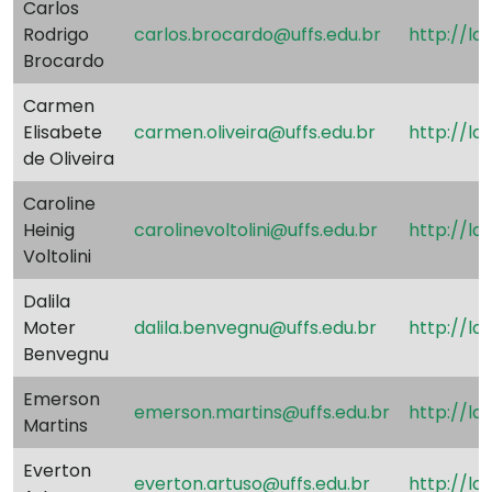
Carlos
Rodrigo
carlos.brocardo@uffs.edu.br
http://la
Brocardo
Carmen
Elisabete
carmen.oliveira@uffs.edu.br
http://l
de Oliveira
Caroline
Heinig
carolinevoltolini@uffs.edu.br
http://la
Voltolini
Dalila
Moter
dalila.benvegnu@uffs.edu.br
http://la
Benvegnu
Emerson
emerson.martins@uffs.edu.br
http://la
Martins
Everton
everton.artuso@uffs.edu.br
http://la