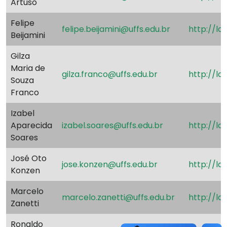
Artuso
Felipe
felipe.beijamini@uffs.edu.br
http://l
Beijamini
Gilza
Maria de
gilza.franco@uffs.edu.br
http://la
Souza
Franco
Izabel
Aparecida
izabel.soares@uffs.edu.br
http://l
Soares
José Oto
jose.konzen@uffs.edu.br
http://la
Konzen
Marcelo
marcelo.zanetti@uffs.edu.br
http://l
Zanetti
Ronaldo