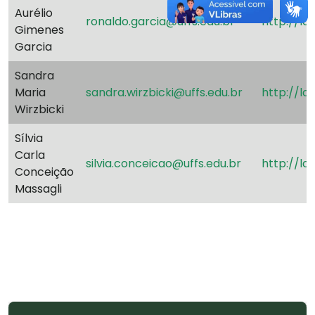
Aurélio
ronaldo.garcia@uffs.edu.br
http://l
Gimenes
Garcia
Sandra
Maria
sandra.wirzbicki@uffs.edu.br
http://l
Wirzbicki
Sílvia
Carla
silvia.conceicao@uffs.edu.br
http://l
Conceição
Massagli