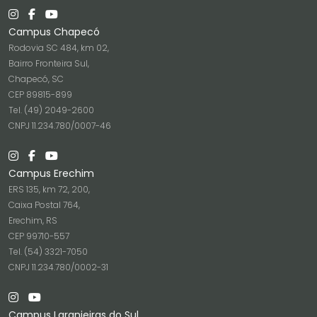
Campus Chapecó
Rodovia SC 484, km 02,
Bairro Fronteira Sul,
Chapecó, SC
CEP 89815-899
Tel. (49) 2049-2600
CNPJ 11.234.780/0007-46
Campus Erechim
ERS 135, km 72, 200,
Caixa Postal 764,
Erechim, RS
CEP 99710-557
Tel. (54) 3321-7050
CNPJ 11.234.780/0002-31
Campus Laranjeiras do Sul