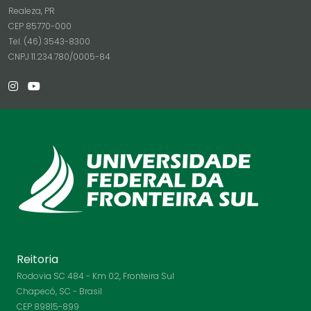
Realeza, PR
CEP 85770-000
Tel. (46) 3543-8300
CNPJ 11.234.780/0005-84
Reitoria
Rodovia SC 484 - Km 02, Fronteira Sul
Chapecó, SC - Brasil
CEP 89815-899