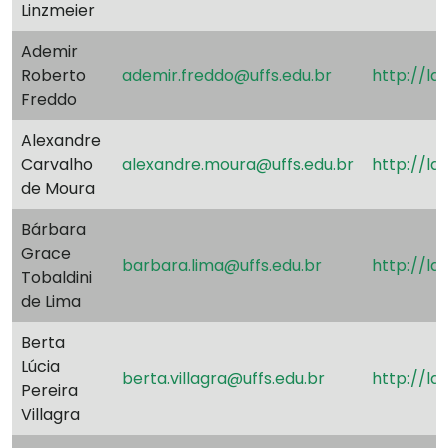
Linzmeier
Ademir
Roberto
ademir.freddo@uffs.edu.br
http://l
Freddo
Alexandre
Carvalho
alexandre.moura@uffs.edu.br
http://la
de Moura
Bárbara
Grace
barbara.lima@uffs.edu.br
http://l
Tobaldini
de Lima
Berta
Lúcia
berta.villagra@uffs.edu.br
http://l
Pereira
Villagra