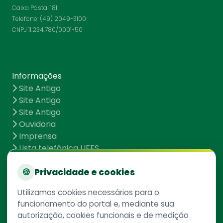
Caixa Postal 181
Telefone: (49) 2049-3100
CNPJ 11.234.780/0001-50
Informações
Site Antigo
Site Antigo
Site Antigo
Ouvidoria
Imprensa
Lista telefônica UFFS
Dados abertos
UFFS contra o Aedes
🍪
Privacidade e cookies
Mapa do site
Utilizamos cookies necessários para o
funcionamento do portal e, mediante sua
autorização, cookies funcionais e de medição
Redes Sociais