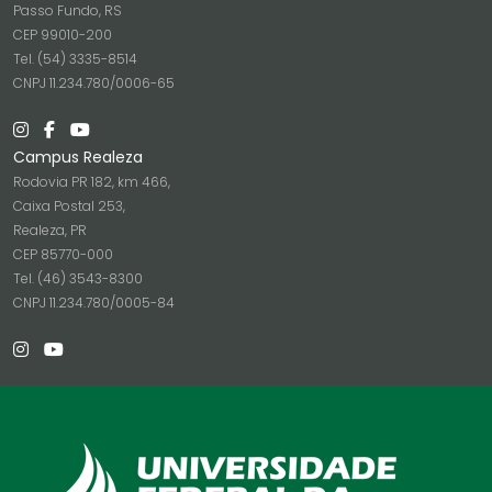
Passo Fundo, RS
CEP 99010-200
Tel. (54) 3335-8514
CNPJ 11.234.780/0006-65
Campus Realeza
Rodovia PR 182, km 466,
Caixa Postal 253,
Realeza, PR
CEP 85770-000
Tel. (46) 3543-8300
CNPJ 11.234.780/0005-84