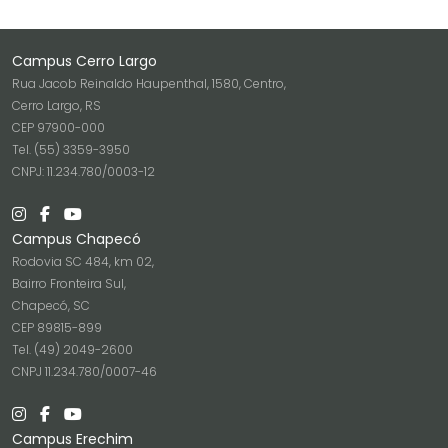
Campus Cerro Largo
Rua Jacob Reinaldo Haupenthal, 1580, Centro,
Cerro Largo, RS
CEP 97900-000
Tel. (55) 3359-3950
CNPJ: 11.234.780/0003-12
Campus Chapecó
Rodovia SC 484, km 02,
Bairro Fronteira Sul,
Chapecó, SC
CEP 89815-899
Tel. (49) 2049-2600
CNPJ 11.234.780/0007-46
Campus Erechim