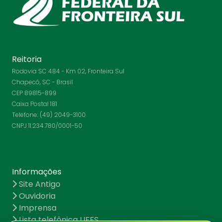
Reitoria
Rodovia SC 484 - Km 02, Fronteira Sul
Chapecó, SC - Brasil
CEP 89815-899
Caixa Postal 181
Telefone: (49) 2049-3100
CNPJ 11.234.780/0001-50
Informações
Site Antigo
Ouvidoria
Imprensa
Lista telefônica UFFS