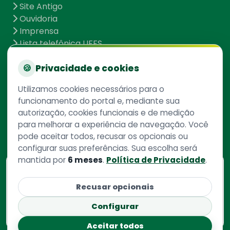
Site Antigo
Ouvidoria
Imprensa
Lista telefônica UFFS
Dados abertos
UFFS contra o Aedes
🍪
Privacidade e cookies
Mapa do site
Utilizamos cookies necessários para o
funcionamento do portal e, mediante sua
autorização, cookies funcionais e de medição
Redes Sociais
para melhorar a experiência de navegação. Você
pode aceitar todos, recusar os opcionais ou
configurar suas preferências. Sua escolha será
mantida por
6 meses
.
Política de Privacidade
.
Consulte aqui
o cadastro da instituição no
Recusar opcionais
Sistema e-Mec
Configurar
Aceitar todos