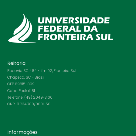
Reitoria
Rodovia SC 484 - Km 02, Fronteira Sul
Chapecó, SC - Brasil
CEP 89815-899
Caixa Postal 181
Telefone: (49) 2049-3100
CNPJ 11.234.780/0001-50
Informações