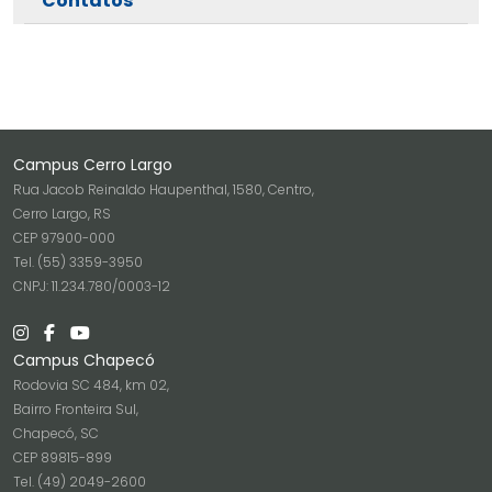
Contatos
Campus Cerro Largo
Rua Jacob Reinaldo Haupenthal, 1580, Centro,
Cerro Largo, RS
CEP 97900-000
Tel. (55) 3359-3950
CNPJ: 11.234.780/0003-12
Campus Chapecó
Rodovia SC 484, km 02,
Bairro Fronteira Sul,
Chapecó, SC
CEP 89815-899
Tel. (49) 2049-2600