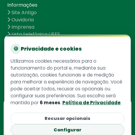
Informações
Site Antigo
Ouvidoria
Imprensa
Lista telefônica UFFS
Dados abertos
UFFS contra o Aedes
🍪
Privacidade e cookies
Mapa do site
Utilizamos cookies necessários para o
funcionamento do portal e, mediante sua
autorização, cookies funcionais e de medição
Redes Sociais
para melhorar a experiência de navegação. Você
pode aceitar todos, recusar os opcionais ou
configurar suas preferências. Sua escolha será
mantida por
6 meses
.
Política de Privacidade
.
Consulte aqui
o cadastro da instituição no
Recusar opcionais
Sistema e-Mec
Configurar