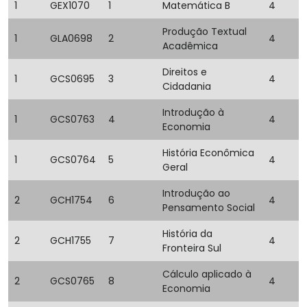
1
GEX1070
1
Matemática B
4
Produção Textual
1
GLA0698
2
4
Acadêmica
Direitos e
1
GCS0695
3
4
Cidadania
Introdução à
1
GCS0763
4
4
Economia
História Econômica
1
GCS0764
5
4
Geral
Introdução ao
2
GCH1754
6
4
Pensamento Social
História da
2
GCH1755
7
4
Fronteira Sul
Cálculo aplicado à
2
GCS0765
8
4
Economia