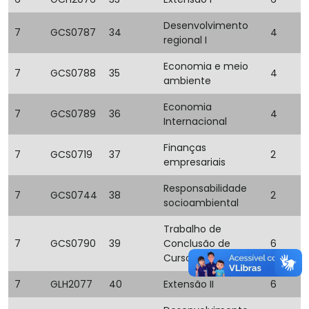
Desenvolvimento
7
GCS0787
34
4
regional I
Economia e meio
7
GCS0788
35
4
ambiente
Economia
7
GCS0789
36
4
Internacional
Finanças
7
GCS0719
37
2
empresariais
Responsabilidade
7
GCS0744
38
2
socioambiental
Trabalho de
7
GCS0790
39
Conclusão de
6
Curso II
7
GLH2077
40
Extensão II
6