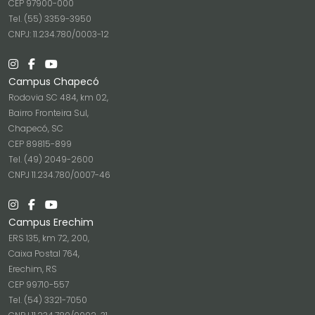
CEP 97900-000
Tel. (55) 3359-3950
CNPJ: 11.234.780/0003-12
Campus Chapecó
Rodovia SC 484, km 02,
Bairro Fronteira Sul,
Chapecó, SC
CEP 89815-899
Tel. (49) 2049-2600
CNPJ 11.234.780/0007-46
Campus Erechim
ERS 135, km 72, 200,
Caixa Postal 764,
Erechim, RS
CEP 99710-557
Tel. (54) 3321-7050