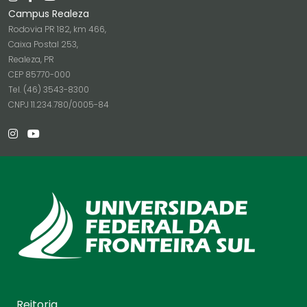
Campus Realeza
Rodovia PR 182, km 466,
Caixa Postal 253,
Realeza, PR
CEP 85770-000
Tel. (46) 3543-8300
CNPJ 11.234.780/0005-84
Reitoria