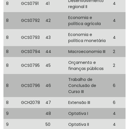
Desenvolvimento
8
GCS0791
41
4
regional II
Economia e
8
GCS0792
42
4
política agrícola
Economia e
8
GCS0793
43
4
política monetária
8
GCS0794
44
Macroeconomia III
2
Orçamento e
8
GCS0795
45
2
finanças públicas
Trabalho de
8
GCS0796
46
Conclusão de
6
Curso III
8
GCH2078
47
Extensão III
6
9
48
Optativa I
4
9
50
Optativa II
4