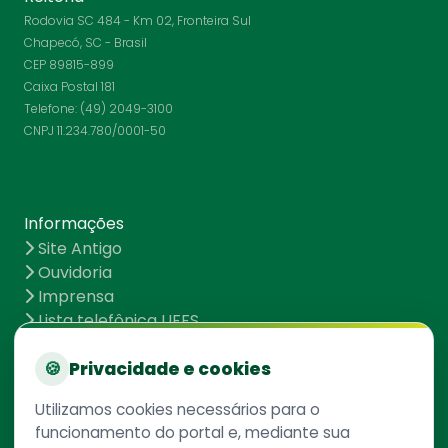
Rodovia SC 484 - Km 02, Fronteira Sul
Chapecó, SC - Brasil
CEP 89815-899
Caixa Postal 181
Telefone: (49) 2049-3100
CNPJ 11.234.780/0001-50
Informações
Site Antigo
Ouvidoria
Imprensa
Lista telefônica UFFS
Dados abertos
UFFS contra o Aedes
🍪
Privacidade e cookies
Mapa do site
Utilizamos cookies necessários para o
funcionamento do portal e, mediante sua