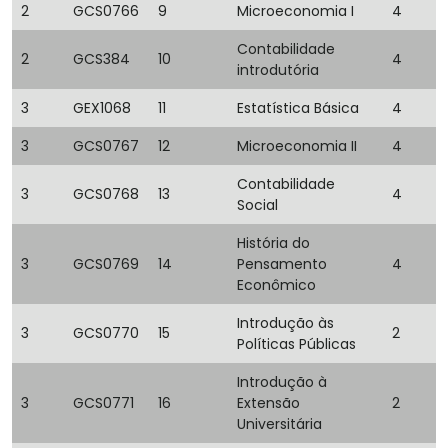
2
GCS0766
9
Microeconomia I
4
Contabilidade
2
GCS384
10
4
introdutória
3
GEX1068
11
Estatística Básica
4
3
GCS0767
12
Microeconomia II
4
Contabilidade
3
GCS0768
13
4
Social
História do
3
GCS0769
14
Pensamento
4
Econômico
Introdução às
3
GCS0770
15
2
Políticas Públicas
Introdução à
3
GCS0771
16
Extensão
2
Universitária