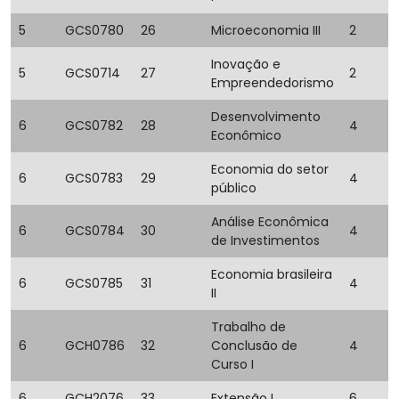
5
GCS0780
26
Microeconomia III
2
Inovação e
5
GCS0714
27
2
Empreendedorismo
Desenvolvimento
6
GCS0782
28
4
Econômico
Economia do setor
6
GCS0783
29
4
público
Análise Econômica
6
GCS0784
30
4
de Investimentos
Economia brasileira
6
GCS0785
31
4
II
Trabalho de
6
GCH0786
32
Conclusão de
4
Curso I
6
GCH2076
33
Extensão I
6