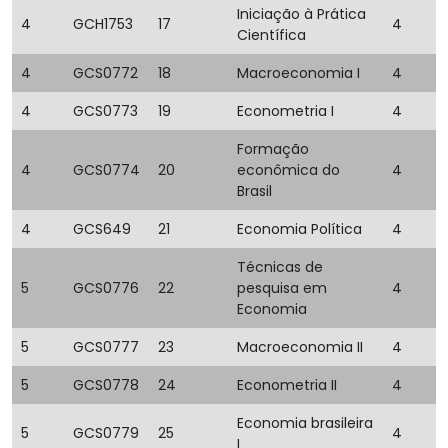
Iniciação à Prática
4
GCH1753
17
4
Científica
4
GCS0772
18
Macroeconomia I
4
4
GCS0773
19
Econometria I
4
Formação
4
GCS0774
20
econômica do
4
Brasil
4
GCS649
21
Economia Política
4
Técnicas de
5
GCS0776
22
pesquisa em
4
Economia
5
GCS0777
23
Macroeconomia II
4
5
GCS0778
24
Econometria II
4
Economia brasileira
5
GCS0779
25
4
I