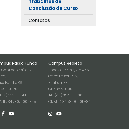
Trabalhos de
Conclusão de Curso
Contatos
mpus Passo Fundo
Campus Realeza
 Capitão Araújo, 20,
Rodovia PR 182, km 466,
tro,
Caixa Postal 253,
so Fundo, RS
Realeza, PR
 99010-200
CEP 85770-000
. (54) 3335-8514
Tel. (46) 3543-8300
J 11.234.780/0006-65
CNPJ 11.234.780/0005-84