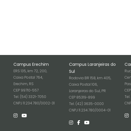
Campus Erechim
Campus Laranjeiras do
Ca
ERS 135, km 72, 200,
Sul
Rua
Caixa Postal 764,
Cen
Rodovia BR 158, km 405,
Erechim, RS
Pas
Caixa Postal 106,
CEP 99710-557
CEP
Laranjeiras do Sul, PR
Tel. (54) 3321-7050
Tel
CEP 85319-899
6
CNPJ 11.234.780/0002-31
CNP
Tel. (42) 3635-0000
CNPJ 11.234.780/0004-01