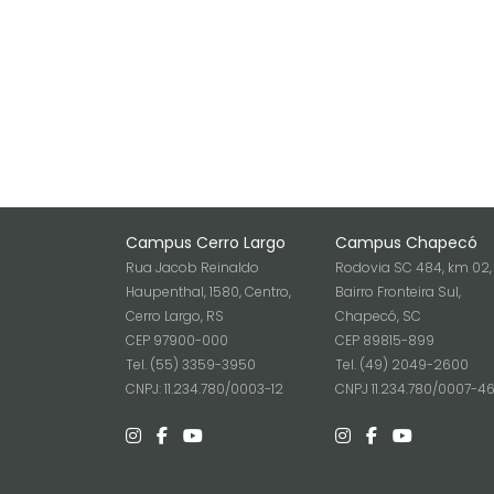
Campus Cerro Largo
Campus Chapecó
Rua Jacob Reinaldo
Rodovia SC 484, km 02,
Haupenthal, 1580, Centro,
Bairro Fronteira Sul,
Cerro Largo, RS
Chapecó, SC
CEP 97900-000
CEP 89815-899
Tel. (55) 3359-3950
Tel. (49) 2049-2600
CNPJ: 11.234.780/0003-12
CNPJ 11.234.780/0007-4