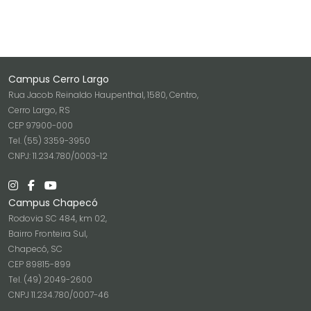
Campus Cerro Largo
Rua Jacob Reinaldo Haupenthal, 1580, Centro,
Cerro Largo, RS
CEP 97900-000
Tel. (55) 3359-3950
CNPJ: 11.234.780/0003-12
Campus Chapecó
Rodovia SC 484, km 02,
Bairro Fronteira Sul,
Chapecó, SC
CEP 89815-899
Tel. (49) 2049-2600
CNPJ 11.234.780/0007-46