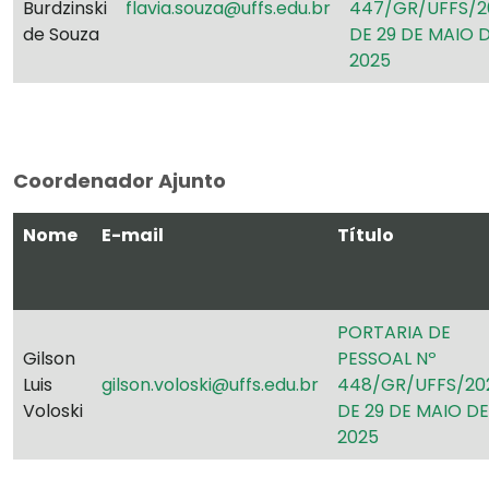
Burdzinski
flavia.souza@uffs.edu.br
447/GR/UFFS/2
de Souza
DE 29 DE MAIO 
2025
Coordenador Ajunto
Nome
E-mail
Título
PORTARIA DE
Gilson
PESSOAL Nº
Luis
gilson.voloski@uffs.edu.br
448/GR/UFFS/20
Voloski
DE 29 DE MAIO DE
2025