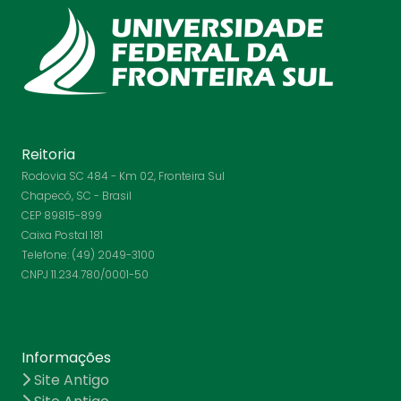
Reitoria
Rodovia SC 484 - Km 02, Fronteira Sul
Chapecó, SC - Brasil
CEP 89815-899
Caixa Postal 181
Telefone: (49) 2049-3100
CNPJ 11.234.780/0001-50
Informações
Site Antigo