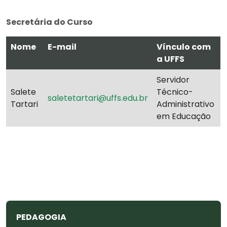
Secretária do Curso
Nome
E-
mail
Vínculo com
a UFFS
Servidor
Salete
Técnico-
saletetartari@uffs.edu.br
Tartari
Administrativo
em Educação
PEDAGOGIA