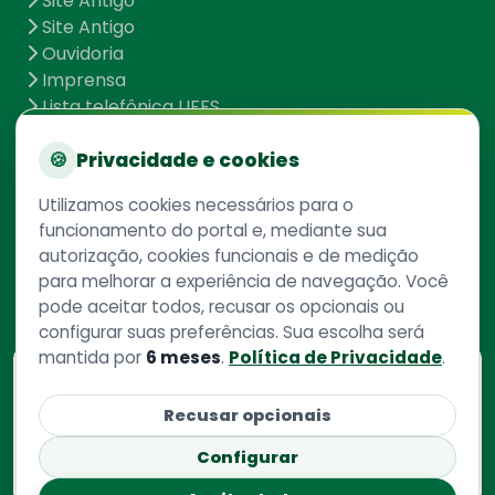
Site Antigo
Site Antigo
Ouvidoria
Imprensa
Lista telefônica UFFS
Dados abertos
UFFS contra o Aedes
🍪
Privacidade e cookies
Mapa do site
Utilizamos cookies necessários para o
funcionamento do portal e, mediante sua
autorização, cookies funcionais e de medição
Redes Sociais
para melhorar a experiência de navegação. Você
pode aceitar todos, recusar os opcionais ou
configurar suas preferências. Sua escolha será
mantida por
6 meses
.
Política de Privacidade
.
Consulte aqui
o cadastro da instituição no
Recusar opcionais
Sistema e-Mec
Configurar