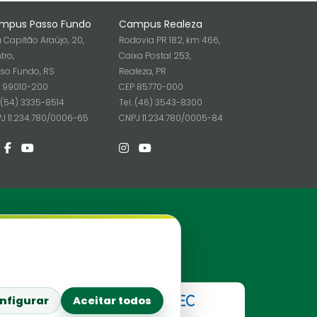
mpus Passo Fundo
Campus Realeza
 Capitão Araújo, 20,
Rodovia PR 182, km 466,
tro,
Caixa Postal 253,
so Fundo, RS
Realeza, PR
 99010-200
CEP 85770-000
. (54) 3335-8514
Tel. (46) 3543-8300
J 11.234.780/0006-65
CNPJ 11.234.780/0005-84
Redes Sociais
nfigurar
Aceitar todos