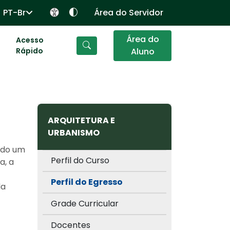
PT-Br
Área do Servidor
Área do
Acesso
Rápido
Aluno
ARQUITETURA E
URBANISMO
tado um
Perfil do Curso
a, a
Perfil do Egresso
da
Grade Curricular
Docentes