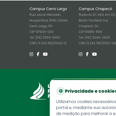
Campus Cerro Largo
Campus Chapecó
Rua Jacob Reinaldo
Rodovia SC 484, km 02,
Haupenthal, 1580, Centro,
Bairro Fronteira Sul,
Cerro Largo, RS
Chapecó, SC
CEP 97900-000
CEP 89815-899
Tel. (55) 3359-3950
Tel. (49) 2049-2600
CNPJ: 11.234.780/0003-12
CNPJ 11.234.780/0007-4
Reito
🍪
Privacidade e cookie
Rodovia
Chapec
Utilizamos cookies necessário
CEP 89
portal e, mediante sua autoriz
Caixa P
de medição para melhorar a e
Telefo