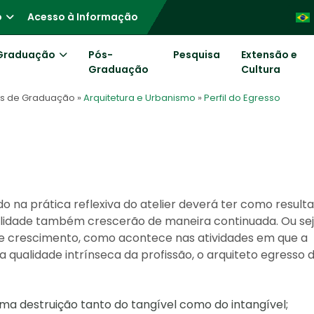
o
Acesso à Informação
Graduação
Pós-
Pesquisa
Extensão e
Graduação
Cultura
os de Graduação
»
Arquitetura e Urbanismo
»
Perfil do Egresso
o na prática reflexiva do atelier deverá ter como resul
bilidade também crescerão de maneira continuada. Ou sej
ele crescimento, como acontece nas atividades em que a
a qualidade intrínseca da profissão, o arquiteto egresso 
ma destruição tanto do tangível como do intangível;