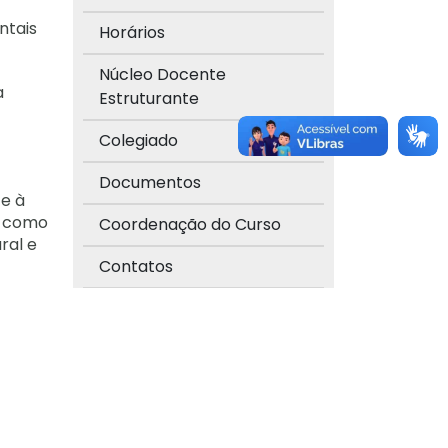
ntais
Horários
Núcleo Docente
a
Estruturante
Colegiado
Documentos
 e à
m como
Coordenação do Curso
ral e
Contatos