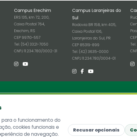
Campus Erechim
Campus Laranjeiras do
Ca
ERS 135, km 72, 200,
Sul
Rua
Caixa Postal 764,
Cen
Rodovia BR 158, km 405,
Erechim, RS
Pas
Caixa Postal 106,
CEP 99710-557
CEP
Laranjeiras do Sul, PR
Tel. (54) 3321-7050
Tel
CEP 85319-899
6
CNPJ 11.234.780/0002-31
CNP
Tel. (42) 3635-0000
CNPJ 11.234.780/0004-01
ria
Informações
s
Site Antigo
 SC 484 - Km 02, Fronteira Sul
ó, SC - Brasil
Ouvidoria
s para o funcionamento do
815-899
Imprensa
ação, cookies funcionais e
ostal 181
Lista telefônica UFFS
Recusar opcionais
Co
xperiência de navegação.
ne: (49) 2049-3100