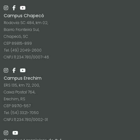
Campus Chapecó
Rodovia SC 484, km 02,
Bairro Fronteira Sul,
Chapecó, SC
CEP 89815-899
Tel. (49) 2049-2600
CNPJ 11.234.780/0007-46
Campus Erechim
ERS 135, km 72, 200,
Caixa Postal 764,
Erechim, RS
CEP 99710-557
Tel. (54) 3321-7050
CNPJ 11.234.780/0002-31