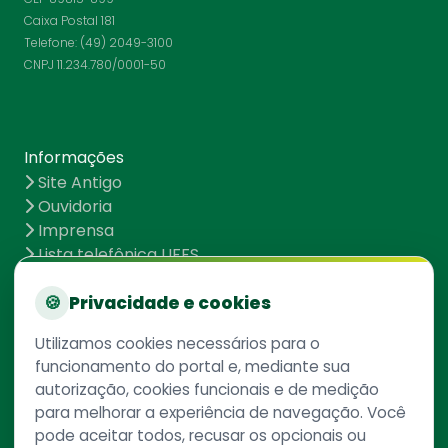
Caixa Postal 181
Telefone: (49) 2049-3100
CNPJ 11.234.780/0001-50
Informações
Site Antigo
Ouvidoria
Imprensa
Lista telefônica UFFS
Dados abertos
UFFS contra o Aedes
🍪
Privacidade e cookies
Mapa do site
Utilizamos cookies necessários para o
funcionamento do portal e, mediante sua
autorização, cookies funcionais e de medição
Redes Sociais
para melhorar a experiência de navegação. Você
pode aceitar todos, recusar os opcionais ou