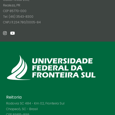
Realeza, PR
CEP 85770-000
Tel. (46) 3543-8300
CNPJ 11.234.780/0005-84
Reitoria
Rodovia SC 484 - Km 02, Fronteira Sul
Chapecó, SC - Brasil
CEP 89815-899