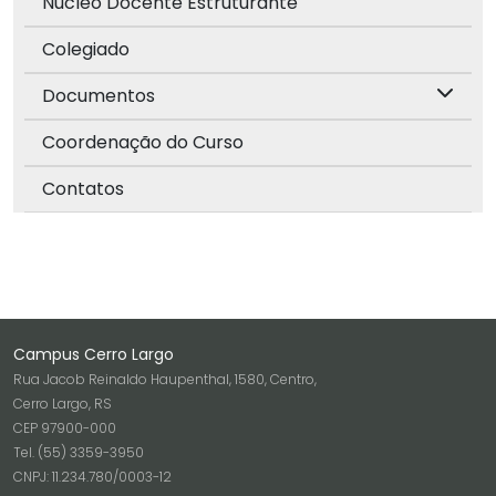
Núcleo Docente Estruturante
Colegiado
Documentos
Coordenação do Curso
Contatos
Campus Cerro Largo
Rua Jacob Reinaldo Haupenthal, 1580, Centro,
Cerro Largo, RS
CEP 97900-000
Tel. (55) 3359-3950
CNPJ: 11.234.780/0003-12