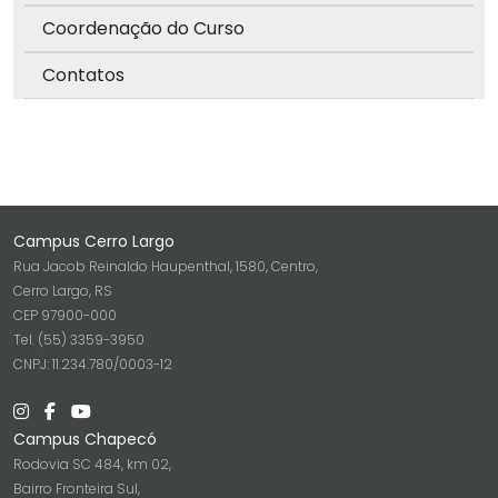
Coordenação do Curso
Contatos
Campus Cerro Largo
Rua Jacob Reinaldo Haupenthal, 1580, Centro,
Cerro Largo, RS
CEP 97900-000
Tel. (55) 3359-3950
CNPJ: 11.234.780/0003-12
Campus Chapecó
Rodovia SC 484, km 02,
Bairro Fronteira Sul,