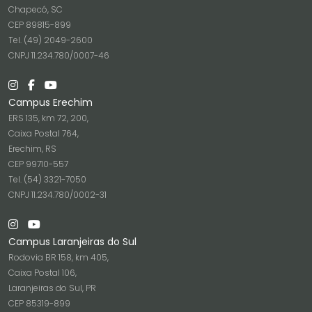
Chapecó, SC
CEP 89815-899
Tel. (49) 2049-2600
CNPJ 11.234.780/0007-46
Campus Erechim
ERS 135, km 72, 200,
Caixa Postal 764,
Erechim, RS
CEP 99710-557
Tel. (54) 3321-7050
CNPJ 11.234.780/0002-31
Campus Laranjeiras do Sul
Rodovia BR 158, km 405,
Caixa Postal 106,
Laranjeiras do Sul, PR
CEP 85319-899