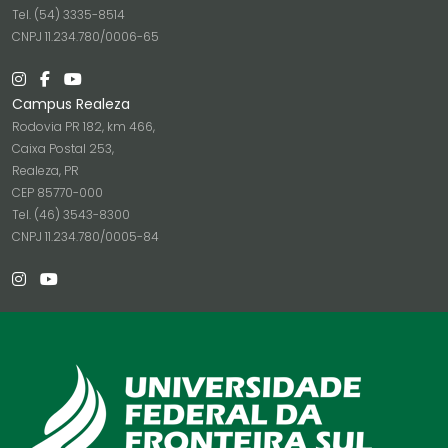
Tel. (54) 3335-8514
CNPJ 11.234.780/0006-65
Campus Realeza
Rodovia PR 182, km 466,
Caixa Postal 253,
Realeza, PR
CEP 85770-000
Tel. (46) 3543-8300
CNPJ 11.234.780/0005-84