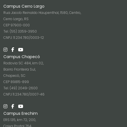
Campus Cerro Largo
Rua Jacob Reinaldo Haupenthal, 1580, Centro,
Cerro Largo, RS
CEP 97900-000
Tel. (55) 3359-3950
CNPJ: 11.234.780/0003-12
Campus Chapecó
Rodovia SC 484, km 02,
Bairro Fronteira Sul,
Chapecó, SC
CEP 89815-899
Tel. (49) 2049-2600
CNPJ 11.234.780/0007-46
Campus Erechim
ERS 135, km 72, 200,
Caixa Postal 764,