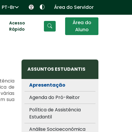
PT-Br
Área do Servidor
Área do
Acesso
Rápido
Aluno
ASSUNTOS ESTUDANTIS
tência
Apresentação
ica de
várias
Agenda do Pró-Reitor
 em sua
Política de Assistência
Estudantil
Análise Socioeconômica