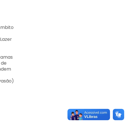
âmbito
Lazer
gramas
 de
andem
vasão)