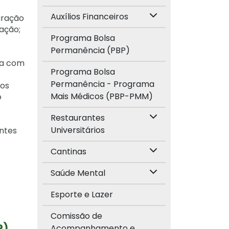
Auxílios Financeiros
egração
uação;
Programa Bolsa
Permanência (PBP)
ada com
Programa Bolsa
Permanência - Programa
dos
Mais Médicos (PBP-PMM)
o
Restaurantes
Universitários
antes
Cantinas
Saúde Mental
Esporte e Lazer
Comissão de
P)
Acompanhamento e