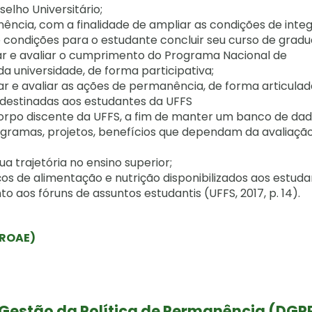
selho Universitário;
manência, com a finalidade de ampliar as condições de int
condições para o estudante concluir seu curso de grad
enar e avaliar o cumprimento do Programa Nacional de
da universidade, de forma participativa;
enar e avaliar as ações de permanência, de forma articul
, destinadas aos estudantes da UFFS
orpo discente da UFFS, a fim de manter um banco de da
gramas, projetos, benefícios que dependam da avaliaçã
ua trajetória no ensino superior;
rviços de alimentação e nutrição disponibilizados aos estud
nto aos fóruns de assuntos estudantis (UFFS, 2017, p. 14).
PROAE)
 Gestão da Política de Permanência (DGP