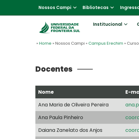
Nossos Campi
Bibliotecas
Ingress
Institucional
»
Home
» Nossos Campi
»
Campus Erechim
» Curs
Docentes
Nome
E-ma
Ana Maria de Oliveira Pereira
ana.p
Ana Paula Pinheiro
coord
Daiana Zanelato dos Anjos
coord