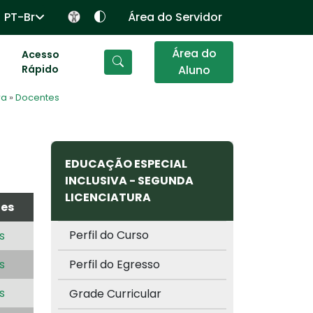
PT-Br
Área do Servidor
Área do
Acesso
Rápido
Aluno
ra
»
Docentes
EDUCAÇÃO ESPECIAL
INCLUSIVA - SEGUNDA
LICENCIATURA
tes
Perfil do Curso
s
s
Perfil do Egresso
s
Grade Curricular