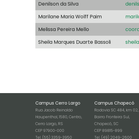
Denilson da Silva
denil
Marilane Maria Wolff Paim
maril
Melissa Pereira Mello
coord
Sheila Marques Duarte Bassoli
sheil
Campus Cerro Largo
Campus Chapecó
Rua Jacob Reinaldo
Rodovia SC 484, km 02,
Haupenthal, 1580, Centro,
Bairro Fronteira Sul,
Cerro Largo, RS
Chapecó, SC
CEP 97900-000
CEP 89815-899
Tel. (55) 3359-3950
Tel. (49) 2049-2600