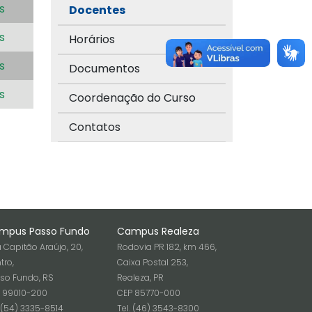
s
Docentes
s
Horários
s
Documentos
s
Coordenação do Curso
Contatos
mpus Passo Fundo
Campus Realeza
 Capitão Araújo, 20,
Rodovia PR 182, km 466,
tro,
Caixa Postal 253,
so Fundo, RS
Realeza, PR
 99010-200
CEP 85770-000
. (54) 3335-8514
Tel. (46) 3543-8300