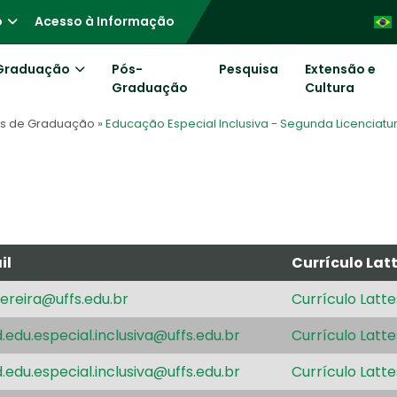
o
Acesso à Informação
Graduação
Pós-
Pesquisa
Extensão e
Graduação
Cultura
os de Graduação
»
Educação Especial Inclusiva - Segunda Licenciatu
il
Currículo Lat
ereira@uffs.edu.br
Currículo Latte
.edu.especial.inclusiva@uffs.edu.br
Currículo Latte
.edu.especial.inclusiva@uffs.edu.br
Currículo Latte