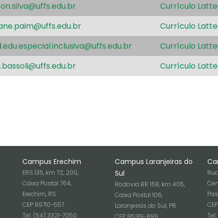
son.silva@uffs.edu.br
Currículo Latte
ane.paim@uffs.edu.br
Currículo Latte
.edu.especial.inclusiva@uffs.edu.br
Currículo Latte
a.bassoli@uffs.edu.br
Currículo Latte
Campus Erechim
Campus Laranjeiras do
Ca
ERS 135, km 72, 200,
Sul
Rua
Caixa Postal 764,
Cen
Rodovia BR 158, km 405,
Erechim, RS
Pas
Caixa Postal 106,
CEP 99710-557
CEP
Laranjeiras do Sul, PR
Tel. (54) 3321-7050
Tel
CEP 85319-899