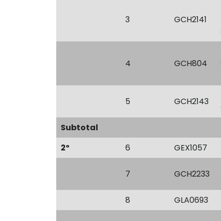
3
GCH2141
4
GCH804
5
GCH2143
Subtotal
2º
6
GEX1057
7
GCH2233
8
GLA0693