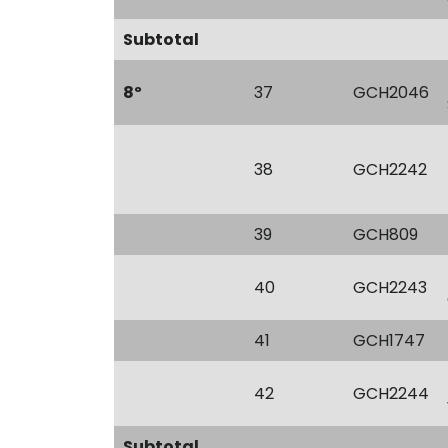
Subtotal
8º
37
GCH2046
38
GCH2242
39
GCH809
40
GCH2243
41
GCH1747
42
GCH2244
Subtotal