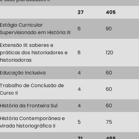
27
405
Estágio Curricular
6
90
Supervisionado em História III
Extensão III: saberes e
práticas dos historiadores e
8
120
historiadoras
Educação Inclusiva
4
60
Trabalho de Conclusão de
4
60
Curso II
História da Fronteira Sul
4
60
História Contemporânea e
5
75
virada historiográfica II
31
465