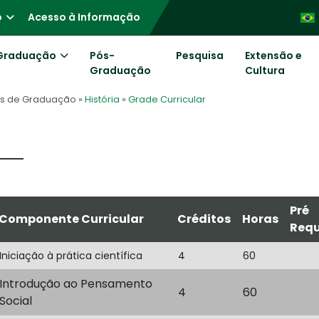
o
Acesso à Informação
Graduação
Pós-
Pesquisa
Extensão e
Graduação
Cultura
os de Graduação
»
História
»
Grade Curricular
Pré
Componente Curricular
Créditos
Horas
Requ
Iniciação à prática científica
4
60
Introdução ao Pensamento
4
60
Social