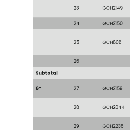
23
GCH2149
24
GCH2150
25
GCH808
26
Subtotal
6º
27
GCH2159
28
GCH2044
29
GCH2238