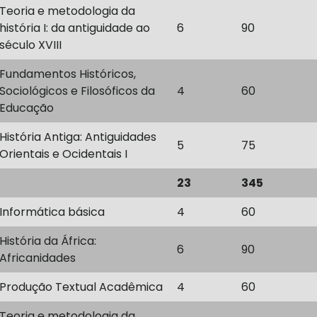
Teoria e metodologia da
história I: da antiguidade ao
6
90
século XVIII
Fundamentos Históricos,
Sociológicos e Filosóficos da
4
60
Educação
História Antiga: Antiguidades
5
75
Orientais e Ocidentais I
23
345
Informática básica
4
60
História da África:
6
90
Africanidades
Produção Textual Acadêmica
4
60
Teoria e metodologia da