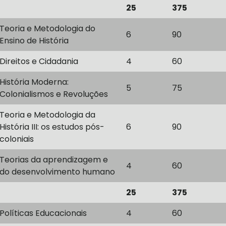
25
375
Teoria e Metodologia do
6
90
Ensino de História
Direitos e Cidadania
4
60
História Moderna:
5
75
Colonialismos e Revoluções
Teoria e Metodologia da
História III: os estudos pós-
6
90
coloniais
Teorias da aprendizagem e
4
60
do desenvolvimento humano
25
375
Políticas Educacionais
4
60