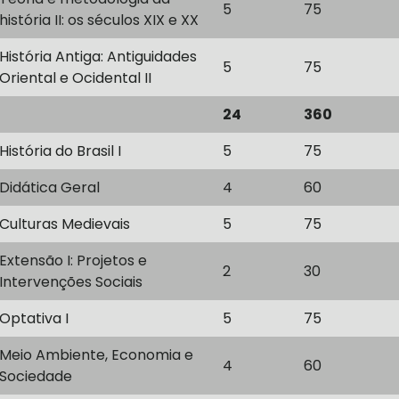
5
75
história II: os séculos XIX e XX
História Antiga: Antiguidades
5
75
Oriental e Ocidental II
24
360
História do Brasil I
5
75
Didática Geral
4
60
Culturas Medievais
5
75
Extensão I: Projetos e
2
30
Intervenções Sociais
Optativa I
5
75
Meio Ambiente, Economia e
4
60
Sociedade