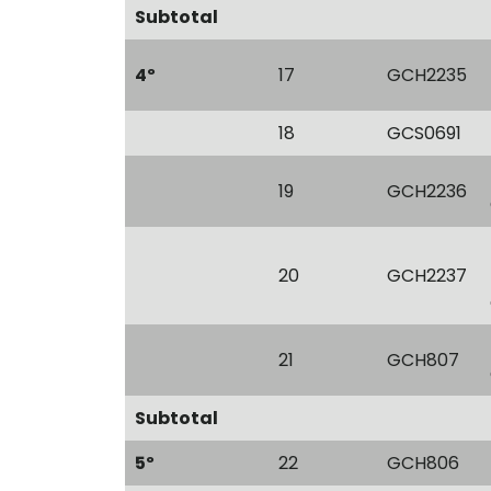
Subtotal
4º
17
GCH2235
18
GCS0691
19
GCH2236
20
GCH2237
21
GCH807
Subtotal
5º
22
GCH806