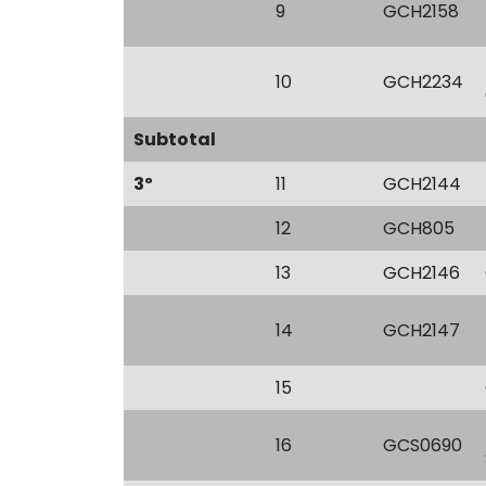
9
GCH2158
10
GCH2234
Subtotal
3º
11
GCH2144
12
GCH805
13
GCH2146
14
GCH2147
15
16
GCS0690