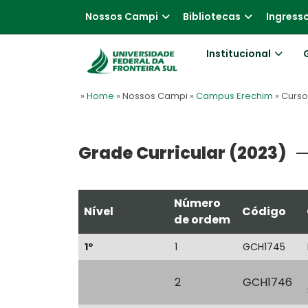
Nossos Campi
Bibliotecas
Ingress
Institucional
»
Home
» Nossos Campi
»
Campus Erechim
» Curs
Grade Curricular (2023)
Número
Nível
Código
de ordem
1º
1
GCH1745
2
GCH1746