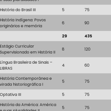
História do Brasil III
5
75
História Indígena: Povos
6
90
originários e memória
29
435
Estágio Curricular
8
120
Supervisionado em História II
Língua Brasileira de Sinais –
4
60
LIBRAS
História Contemporânea e
5
75
virada historiográfica I
Optativa III
5
75
História da América: América
5
75
e suas pluralidades II