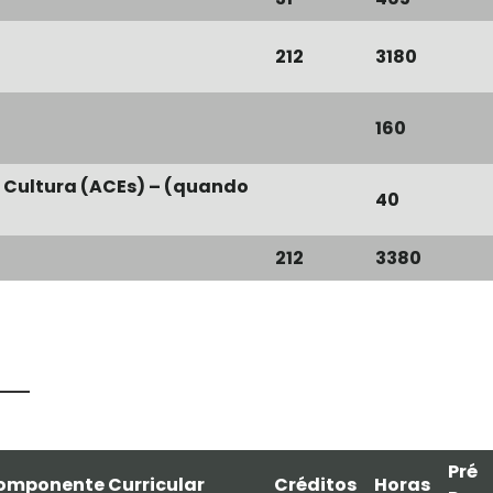
212
3180
160
e Cultura (ACEs) – (quando
40
212
3380
Pré
omponente Curricular
Créditos
Horas