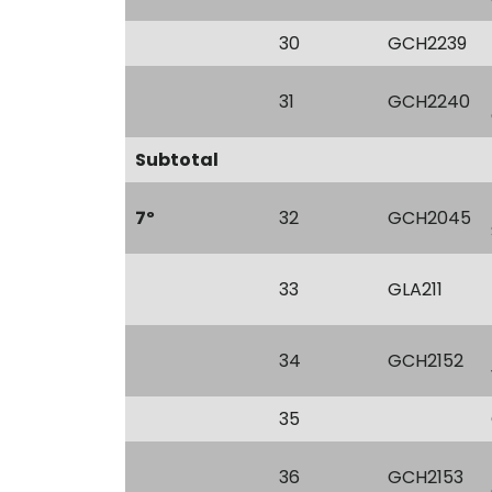
30
GCH2239
31
GCH2240
Subtotal
7º
32
GCH2045
33
GLA211
34
GCH2152
35
36
GCH2153