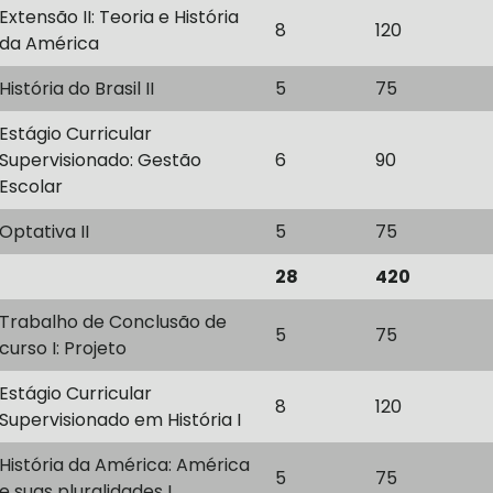
Extensão II: Teoria e História
8
120
da América
História do Brasil II
5
75
Estágio Curricular
Supervisionado: Gestão
6
90
Escolar
Optativa II
5
75
28
420
Trabalho de Conclusão de
5
75
curso I: Projeto
Estágio Curricular
8
120
Supervisionado em História I
História da América: América
5
75
e suas pluralidades I