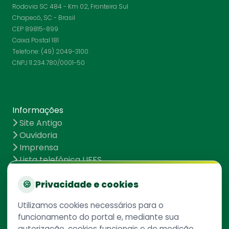
Rodovia SC 484 - Km 02, Fronteira Sul
Chapecó, SC - Brasil
CEP 89815-899
Caixa Postal 181
Telefone: (49) 2049-3100
CNPJ 11.234.780/0001-50
Informações
Site Antigo
Ouvidoria
Imprensa
Lista telefônica UFFS
Dados abertos
UFFS contra o Aedes
🍪
Privacidade e cookies
Mapa do site
Utilizamos cookies necessários para o
funcionamento do portal e, mediante sua
autorização, cookies funcionais e de medição