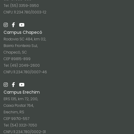
Tel. (55) 3359-3950
CNPJ: 11.234.780/0003-12
Campus Chapecó
Rodovia SC 484, km 02,
Bairro Fronteira Sul,
Chapecó, SC
CEP 89815-899
Tel. (49) 2049-2600
CNPJ 11.234.780/0007-46
Campus Erechim
ERS 135, km 72, 200,
Caixa Postal 764,
Erechim, RS
CEP 99710-557
Tel. (54) 3321-7050
CNPJ 11.234.780/0002-31