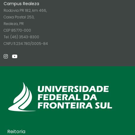
Campus Realeza
Rodovia PR 182, km 466,
Caixa Postal 253,
Realeza, PR
CEP 85770-000
Tel. (46) 3543-8300
CNPJ 11.234.780/0005-84
Reitoria