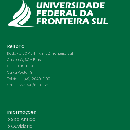
Reitoria
Rodovia SC 484 - Km 02, Fronteira Sul
Chapecó, SC - Brasil
CEP 89815-899
Caixa Postal 181
Telefone: (49) 2049-3100
CNPJ 11.234.780/0001-50
Informações
Site Antigo
Ouvidoria