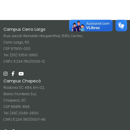
Campus Cerro Largo
Rua Jacob Reinaldo Haupenthal, 1580, Centro,
Cerro Largo, RS
CEP 97900-000
Tel. (55) 3359-3950
CNPJ: 11.234.780/0003-12
Campus Chapecó
Rodovia SC 484, km 02,
Bairro Fronteira Sul,
Chapecó, SC
CEP 89815-899
Tel. (49) 2049-2600
CNPJ 11.234.780/0007-46