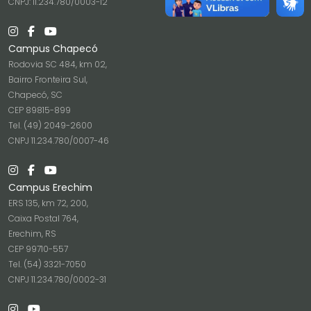
CNPJ: 11.234.780/0003-12
Campus Chapecó
Rodovia SC 484, km 02,
Bairro Fronteira Sul,
Chapecó, SC
CEP 89815-899
Tel. (49) 2049-2600
CNPJ 11.234.780/0007-46
Campus Erechim
ERS 135, km 72, 200,
Caixa Postal 764,
Erechim, RS
CEP 99710-557
Tel. (54) 3321-7050
CNPJ 11.234.780/0002-31