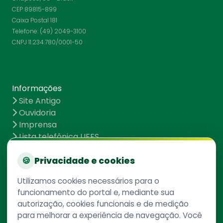
CEP 89815-899
Caixa Postal 181
Telefone: (49) 2049-3100
CNPJ 11.234.780/0001-50
Informações
Site Antigo
Ouvidoria
Imprensa
Lista telefônica UFFS
Dados abertos
UFFS contra o Aedes
🍪
Privacidade e cookies
Mapa do site
Utilizamos cookies necessários para o
funcionamento do portal e, mediante sua
autorização, cookies funcionais e de medição
Redes Sociais
para melhorar a experiência de navegação. Você