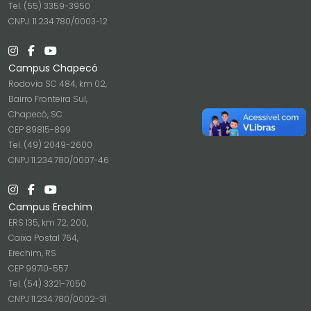
Tel. (55) 3359-3950
CNPJ: 11.234.780/0003-12
Campus Chapecó
Rodovia SC 484, km 02,
Bairro Fronteira Sul,
Chapecó, SC
CEP 89815-899
Tel. (49) 2049-2600
CNPJ 11.234.780/0007-46
Campus Erechim
ERS 135, km 72, 200,
Caixa Postal 764,
Erechim, RS
CEP 99710-557
Tel. (54) 3321-7050
CNPJ 11.234.780/0002-31