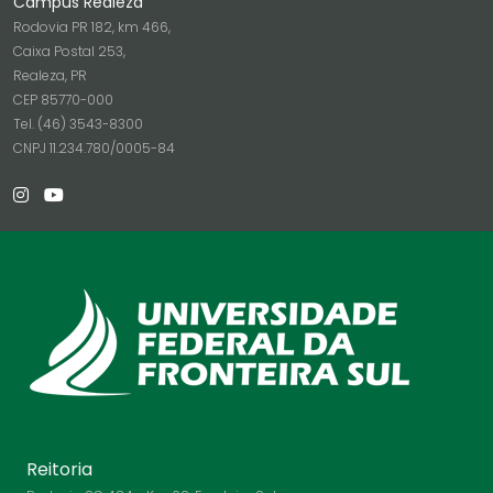
Campus Realeza
Rodovia PR 182, km 466,
Caixa Postal 253,
Realeza, PR
CEP 85770-000
Tel. (46) 3543-8300
CNPJ 11.234.780/0005-84
Reitoria