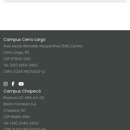
Campus Cerro Largo
Rua Jacob Reinaldo Haupenthal, 1580, Centro,
Cerro Largo, RS
CEP 97900-000
Tel. (55) 3359-3950
CNPJ: 11.234.780/0003-12
Campus Chapecó
Rodovia SC 484, km 02,
Bairro Fronteira Sul,
Chapecó, SC
CEP 89815-899
Tel. (49) 2049-2600
CNPJ 11.234.780/0007-46