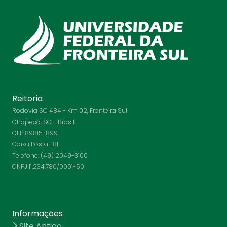
Reitoria
Rodovia SC 484 - Km 02, Fronteira Sul
Chapecó, SC - Brasil
CEP 89815-899
Caixa Postal 181
Telefone: (49) 2049-3100
CNPJ 11.234.780/0001-50
Informações
Site Antigo