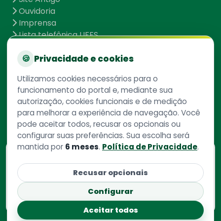
Ouvidoria
Imprensa
Lista telefônica UFFS
Dados abertos
UFFS contra o Aedes
🍪
Privacidade e cookies
Mapa do site
Utilizamos cookies necessários para o
funcionamento do portal e, mediante sua
autorização, cookies funcionais e de medição
Redes Sociais
para melhorar a experiência de navegação. Você
pode aceitar todos, recusar os opcionais ou
configurar suas preferências. Sua escolha será
mantida por
6 meses
.
Política de Privacidade
.
Consulte aqui
o cadastro da instituição no
Recusar opcionais
Sistema e-Mec
Configurar
Aceitar todos