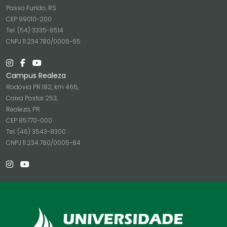
Passo Fundo, RS
CEP 99010-200
Tel. (54) 3335-8514
CNPJ 11.234.780/0006-65
Campus Realeza
Rodovia PR 182, km 466,
Caixa Postal 253,
Realeza, PR
CEP 85770-000
Tel. (46) 3543-8300
CNPJ 11.234.780/0005-84