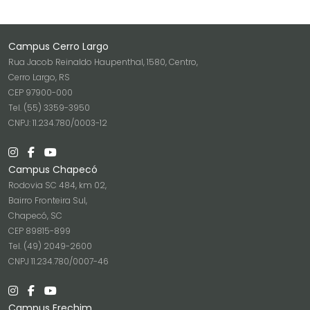
Campus Cerro Largo
Rua Jacob Reinaldo Haupenthal, 1580, Centro,
Cerro Largo, RS
CEP 97900-000
Tel. (55) 3359-3950
CNPJ: 11.234.780/0003-12
Campus Chapecó
Rodovia SC 484, km 02,
Bairro Fronteira Sul,
Chapecó, SC
CEP 89815-899
Tel. (49) 2049-2600
CNPJ 11.234.780/0007-46
Campus Erechim