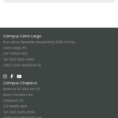
Campus Cerro Largo
Rua Jacob Reinaldo Haupenthal, 1580, Centro,
Cerro Largo, RS
CEP 97900-000
Tel. (55) 3359-3950
CNPJ: 11.234.780/0003-12
Campus Chapecó
Rodovia SC 484, km 02,
Bairro Fronteira Sul,
Chapecó, SC
CEP 89815-899
Tel. (49) 2049-2600
CNPJ 11.234.780/0007-46