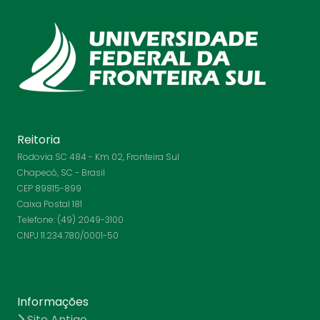
Reitoria
Rodovia SC 484 - Km 02, Fronteira Sul
Chapecó, SC - Brasil
CEP 89815-899
Caixa Postal 181
Telefone: (49) 2049-3100
CNPJ 11.234.780/0001-50
Informações
Site Antigo