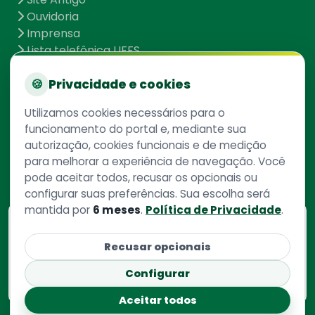
Ouvidoria
Imprensa
Lista telefônica UFFS
Dados abertos
UFFS contra o Aedes
🍪
Privacidade e cookies
Mapa do site
Utilizamos cookies necessários para o
funcionamento do portal e, mediante sua
autorização, cookies funcionais e de medição
Redes Sociais
para melhorar a experiência de navegação. Você
pode aceitar todos, recusar os opcionais ou
configurar suas preferências. Sua escolha será
mantida por
6 meses
.
Política de Privacidade
.
Consulte aqui
o cadastro da instituição no
Recusar opcionais
Sistema e-Mec
Configurar
Aceitar todos