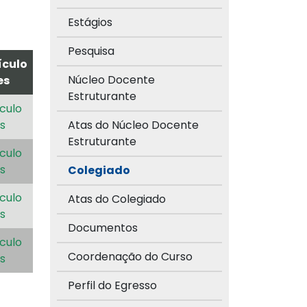
Estágios
Pesquisa
ículo
Núcleo Docente
es
Estruturante
culo
s
Atas do Núcleo Docente
Estruturante
culo
s
Colegiado
culo
Atas do Colegiado
s
Documentos
culo
Coordenação do Curso
s
Perfil do Egresso