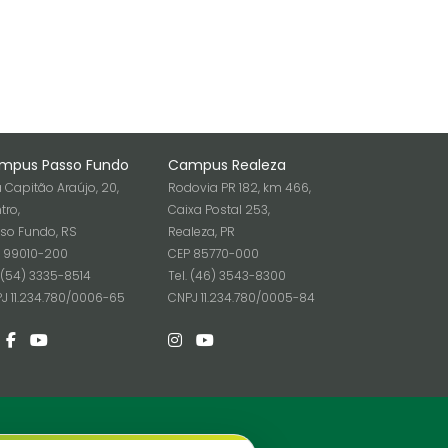
mpus Passo Fundo
Campus Realeza
 Capitão Araújo, 20,
Rodovia PR 182, km 466,
tro,
Caixa Postal 253,
so Fundo, RS
Realeza, PR
 99010-200
CEP 85770-000
. (54) 3335-8514
Tel. (46) 3543-8300
J 11.234.780/0006-65
CNPJ 11.234.780/0005-84