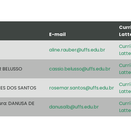
Curr
E-mail
Latt
Currí
aline.rauber@uffs.edu.br
Latte
Currí
R BELUSSO
cassio.belusso@uffs.edu.br
Latte
Currí
RES DOS SANTOS
rosemar.santos@uffs.edu.br
Latte
ura: DANUSA DE
Currí
danusalb@uffs.edu.br
Latte