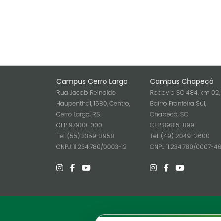
Campus Cerro Largo
Campus Chapecó
Rua Jacob Reinaldo
Rodovia SC 484, km 02,
Haupenthal, 1580, Centro,
Bairro Fronteira Sul,
Cerro Largo, RS
Chapecó, SC
CEP 97900-000
CEP 89815-899
Tel. (55) 3359-3950
Tel. (49) 2049-2600
CNPJ: 11.234.780/0003-12
CNPJ 11.234.780/0007-4