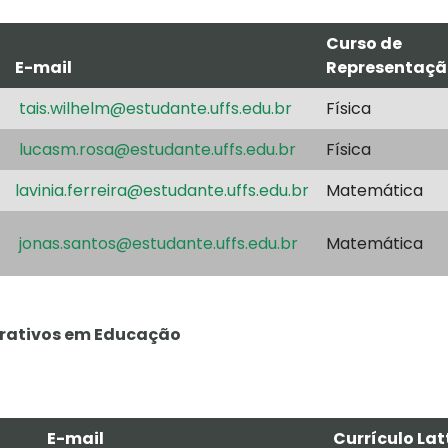
Curso de
E-mail
Representaçã
tais.wilhelm@estudante.uffs.edu.br
Física
lucasm.rosa@estudante.uffs.edu.br
Física
lavinia.ferreira@estudante.uffs.edu.br
Matemática
jonas.santos@estudante.uffs.edu.br
Matemática
rativos em Educação
E-mail
Currículo Lat