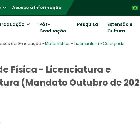
o
Acesso à Informação
Graduação
Pós-
Pesquisa
Extensão e
Graduação
Cultura
ursos de Graduação
»
Matemática – Licenciatura
»
Colegiado
e Física - Licenciatura e
tura (Mandato Outubro de 202
5