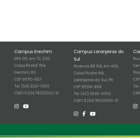
Campus Erechim
Campus Laranjeiras do
Ca
ERS 135, km 72, 200,
Sul
Rua
Caixa Postal 764,
Cen
Rodovia BR 158, km 405,
Erechim, RS
Pas
Caixa Postal 106,
CEP 99710-557
CEP
Laranjeiras do Sul, PR
Tel. (54) 3321-7050
Tel
CEP 85319-899
6
CNPJ 11.234.780/0002-31
CNP
Tel. (42) 3635-0000
CNPJ 11.234.780/0004-01