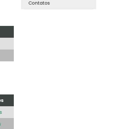
Contatos
es
s
s