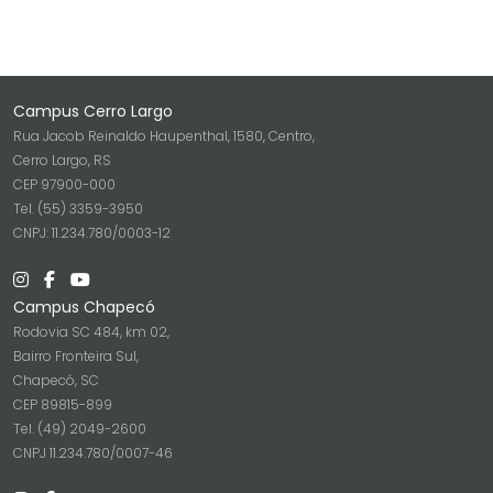
Campus Cerro Largo
Rua Jacob Reinaldo Haupenthal, 1580, Centro,
Cerro Largo, RS
CEP 97900-000
Tel. (55) 3359-3950
CNPJ: 11.234.780/0003-12
Campus Chapecó
Rodovia SC 484, km 02,
Bairro Fronteira Sul,
Chapecó, SC
CEP 89815-899
Tel. (49) 2049-2600
CNPJ 11.234.780/0007-46