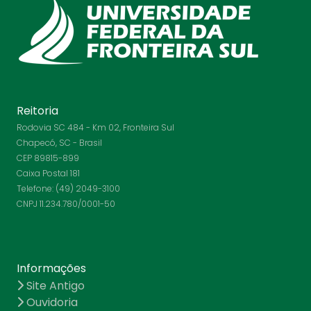
Reitoria
Rodovia SC 484 - Km 02, Fronteira Sul
Chapecó, SC - Brasil
CEP 89815-899
Caixa Postal 181
Telefone: (49) 2049-3100
CNPJ 11.234.780/0001-50
Informações
Site Antigo
Ouvidoria