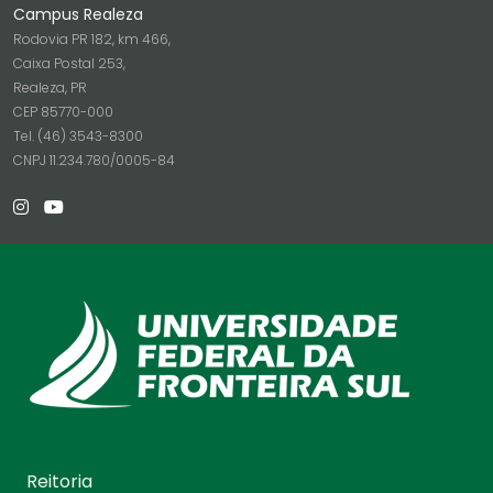
Campus Realeza
Rodovia PR 182, km 466,
Caixa Postal 253,
Realeza, PR
CEP 85770-000
Tel. (46) 3543-8300
CNPJ 11.234.780/0005-84
Reitoria