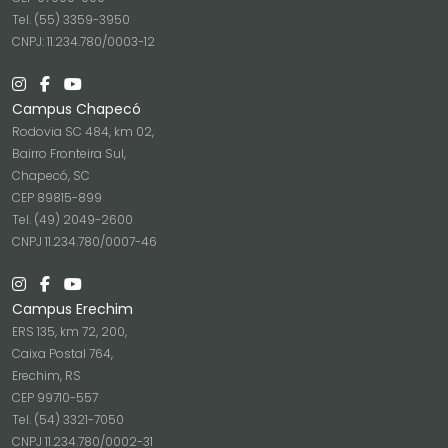
Tel. (55) 3359-3950
CNPJ: 11.234.780/0003-12
Campus Chapecó
Rodovia SC 484, km 02,
Bairro Fronteira Sul,
Chapecó, SC
CEP 89815-899
Tel. (49) 2049-2600
CNPJ 11.234.780/0007-46
Campus Erechim
ERS 135, km 72, 200,
Caixa Postal 764,
Erechim, RS
CEP 99710-557
Tel. (54) 3321-7050
CNPJ 11.234.780/0002-31