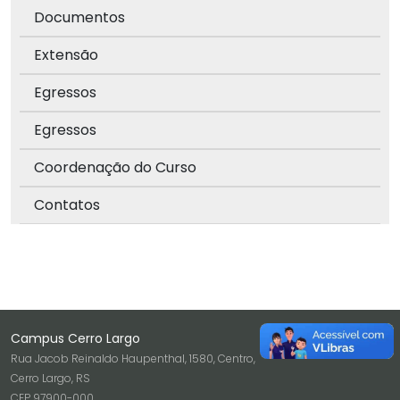
Documentos
Extensão
Egressos
Egressos
Coordenação do Curso
Contatos
Campus Cerro Largo
Rua Jacob Reinaldo Haupenthal, 1580, Centro,
Cerro Largo, RS
CEP 97900-000