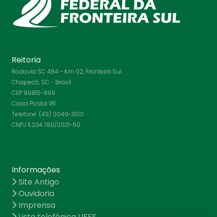
Reitoria
Rodovia SC 484 - Km 02, Fronteira Sul
Chapecó, SC - Brasil
CEP 89815-899
Caixa Postal 181
Telefone: (49) 2049-3100
CNPJ 11.234.780/0001-50
Informações
Site Antigo
Ouvidoria
Imprensa
Lista telefônica UFFS