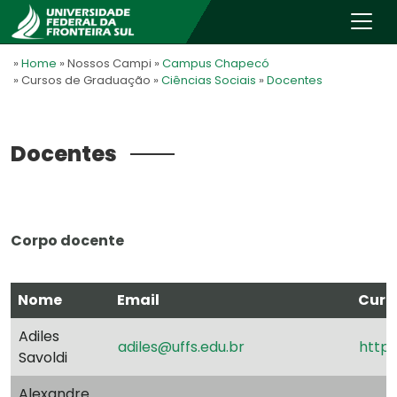
»
Home
» Nossos Campi
»
Campus Chapecó
» Cursos de Graduação
»
Ciências Sociais
»
Docentes
Docentes
Corpo docente
Nome
Email
Currí
Adiles
adiles@uffs.edu.br
http:
Savoldi
Alexandre