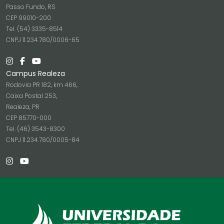
Passo Fundo, RS
CEP 99010-200
Tel. (54) 3335-8514
CNPJ 11.234.780/0006-65
Campus Realeza
Rodovia PR 182, km 466,
Caixa Postal 253,
Realeza, PR
CEP 85770-000
Tel. (46) 3543-8300
CNPJ 11.234.780/0005-84