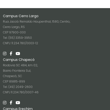
Campus Cerro Largo
Rua Jacob Reinaldo Haupenthal, 1580, Centro,
Cerro Largo, RS
CEP 97900-000
Tel. (55) 3359-3950
CNPJ: 11.234.780/0003-12
Campus Chapecó
Rodovia SC 484, km 02,
Bairro Fronteira Sul,
Chapecó, SC
CEP 89815-899
Tel. (49) 2049-2600
CNPJ 11.234.780/0007-46
Campus Erechim