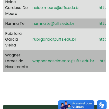
Neide
Cardoso De
neide.moura@uffs.edu.br
http:
Moura
Numna Té
numna.te@uffs.edu.br
http
Rubi Iara
Garcia
rubi.garcia@uffs.edu.br
http:
Vieira
Wagner
Lemes do
wagner.nascimento@uffs.edu.br
http:
Nascimento