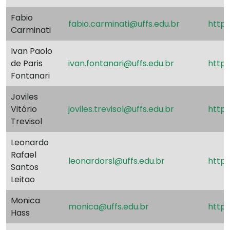
Fabio
fabio.carminati@uffs.edu.br
http:
Carminati
Ivan Paolo
de Paris
ivan.fontanari@uffs.edu.br
http
Fontanari
Joviles
Vitório
joviles.trevisol@uffs.edu.br
http
Trevisol
Leonardo
Rafael
leonardorsl@uffs.edu.br
http:
Santos
Leitao
Monica
monica@uffs.edu.br
http
Hass