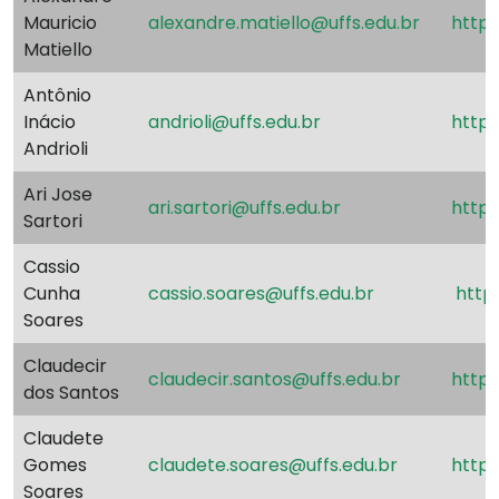
Mauricio
alexandre.matiello@uffs.edu.br
http
Matiello
Antônio
Inácio
andrioli@uffs.edu.br
http:
Andrioli
Ari Jose
ari.sartori@uffs.edu.br
http:
Sartori
Cassio
Cunha
cassio.soares@uffs.edu.br
http:
Soares
Claudecir
claudecir.santos@uffs.edu.br
http:
dos Santos
Claudete
Gomes
claudete.soares@uffs.edu.br
http:
Soares