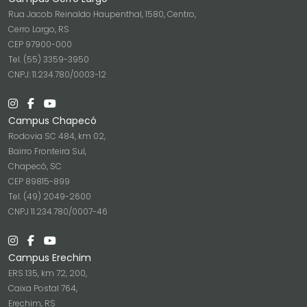
Rua Jacob Reinaldo Haupenthal, 1580, Centro,
Cerro Largo, RS
CEP 97900-000
Tel. (55) 3359-3950
CNPJ: 11.234.780/0003-12
Campus Chapecó
Rodovia SC 484, km 02,
Bairro Fronteira Sul,
Chapecó, SC
CEP 89815-899
Tel. (49) 2049-2600
CNPJ 11.234.780/0007-46
Campus Erechim
ERS 135, km 72, 200,
Caixa Postal 764,
Erechim, RS