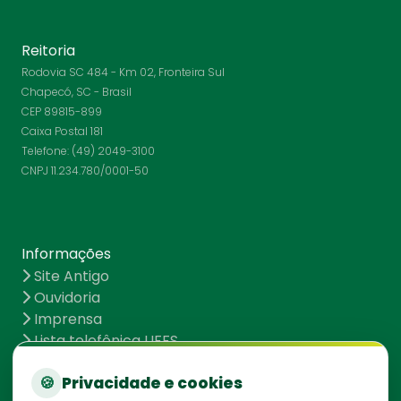
Reitoria
Rodovia SC 484 - Km 02, Fronteira Sul
Chapecó, SC - Brasil
CEP 89815-899
Caixa Postal 181
Telefone: (49) 2049-3100
CNPJ 11.234.780/0001-50
Informações
Site Antigo
Ouvidoria
Imprensa
Lista telefônica UFFS
Dados abertos
🍪
Privacidade e cookies
UFFS contra o Aedes