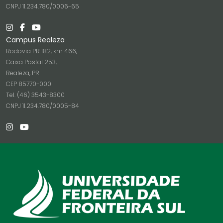
CNPJ 11.234.780/0006-65
Campus Realeza
Rodovia PR 182, km 466,
Caixa Postal 253,
Realeza, PR
CEP 85770-000
Tel. (46) 3543-8300
CNPJ 11.234.780/0005-84