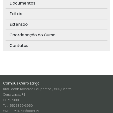
Documentos
Editais
Extensão
Coordenação do Curso
Contatos
Campus Cerro Largo
Rua Jacob Reinaldo Haupenthal, 1580, Centro,
Cerro Largo, RS
CEP 97900-000
Tel. (55) 3359-3950
CNPJ: 11.234.780/0003-12