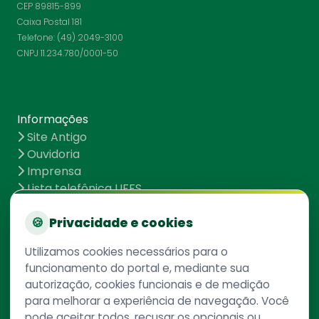
CEP 89815-899
Caixa Postal 181
Telefone: (49) 2049-3100
CNPJ 11.234.780/0001-50
Informações
Site Antigo
Ouvidoria
Imprensa
Lista telefônica UFFS
Dados abertos
UFFS contra o Aedes
🍪
Privacidade e cookies
Mapa do site
Utilizamos cookies necessários para o
funcionamento do portal e, mediante sua
autorização, cookies funcionais e de medição
Redes Sociais
para melhorar a experiência de navegação. Você
pode aceitar todos, recusar os opcionais ou