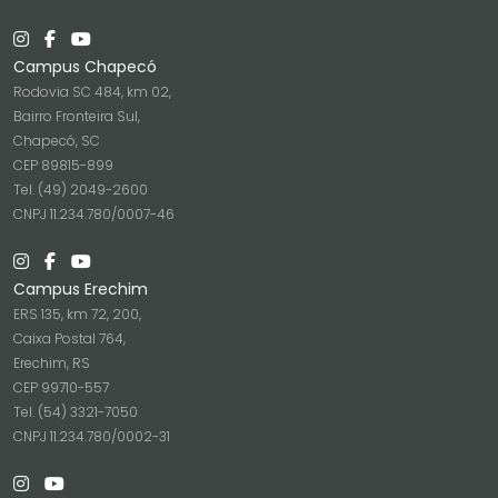
Campus Chapecó
Rodovia SC 484, km 02,
Bairro Fronteira Sul,
Chapecó, SC
CEP 89815-899
Tel. (49) 2049-2600
CNPJ 11.234.780/0007-46
Campus Erechim
ERS 135, km 72, 200,
Caixa Postal 764,
Erechim, RS
CEP 99710-557
Tel. (54) 3321-7050
CNPJ 11.234.780/0002-31