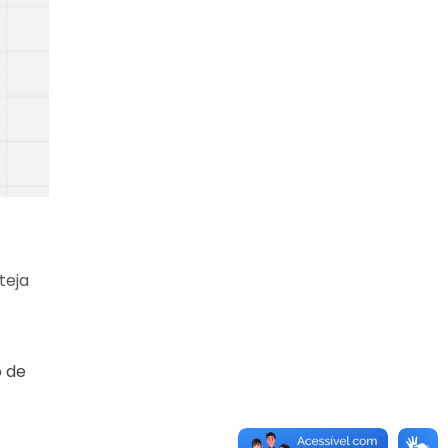
teja
o de