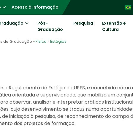
o
Acesso à Informação
Graduação
Pós-
Pesquisa
Extensão e
Graduação
Cultura
os de Graduação
»
Física
»
Estágios
m o Regulamento de Estágio da UFFS, é concebido como
ica orientada e supervisionada, que mobiliza um conjun
ra observar, analisar e interpretar práticas institucionai
nções, cujo desenvolvimento se traduz numa oportunidade
al, de iniciação à pesquisa, de reconhecimento do campo 
mento dos projetos de formação.