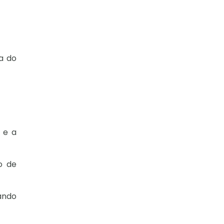
ia do
 e a
o de
ando