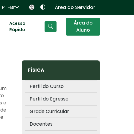
PT-Br
Área do Servidor
Área do
Acesso
Rápido
Aluno
FÍSICA
Perfil do Curso
 um
to
Perfil do Egresso
s e
 de
Grade Curricular
de
Docentes