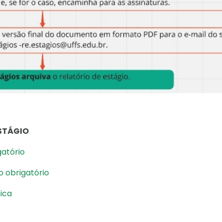
STÁGIO
atório
o obrigatório
sica