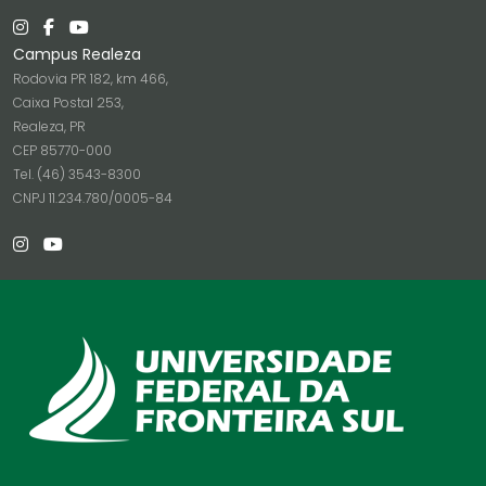
Campus Realeza
Rodovia PR 182, km 466,
Caixa Postal 253,
Realeza, PR
CEP 85770-000
Tel. (46) 3543-8300
CNPJ 11.234.780/0005-84