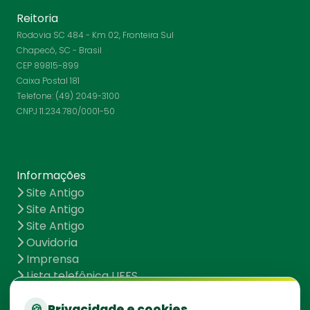
Reitoria
Rodovia SC 484 - Km 02, Fronteira Sul
Chapecó, SC - Brasil
CEP 89815-899
Caixa Postal 181
Telefone: (49) 2049-3100
CNPJ 11.234.780/0001-50
Informações
Site Antigo
Site Antigo
Site Antigo
Ouvidoria
Imprensa
Lista telefônica UFFS
Dados abertos
UFFS contra o Aedes
🍪
Privacidade e cookies