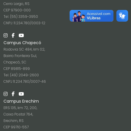
Cerro Largo, RS
CEP 97900-000
Tel. (55) 3359-3950
CNPJ: 11.234.780/0003-12
Campus Chapecó
Rodovia SC 484, km 02,
Bairro Fronteira Sul,
Chapecó, SC
CEP 89815-899
Tel. (49) 2049-2600
CNPJ 11.234.780/0007-46
Campus Erechim
ERS 135, km 72, 200,
Caixa Postal 764,
Erechim, RS
CEP 99710-557