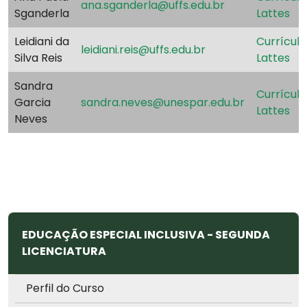
ana.sganderla@uffs.edu.br
Sganderla
Lattes
Leidiani da
Currículo
leidiani.reis@uffs.edu.br
Silva Reis
Lattes
Sandra
Currículo
Garcia
sandra.neves@unespar.edu.br
Lattes
Neves
EDUCAÇÃO ESPECIAL INCLUSIVA - SEGUNDA
LICENCIATURA
Perfil do Curso