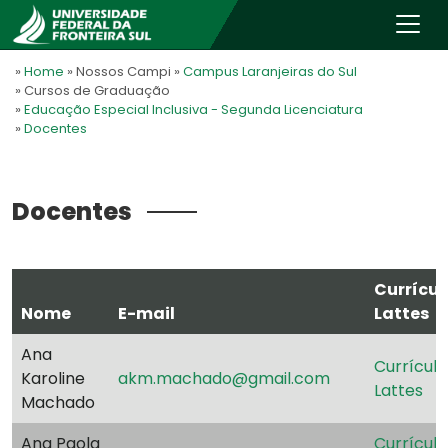
»
Home
» Nossos Campi
»
Campus Laranjeiras do Sul
» Cursos de Graduação
»
Educação Especial Inclusiva - Segunda Licenciatura
»
Docentes
Docentes
Currícul
Nome
E-mail
Lattes
Ana
Currículo
Karoline
akm.machado@gmail.com
Lattes
Machado
Ana Paola
Currículo