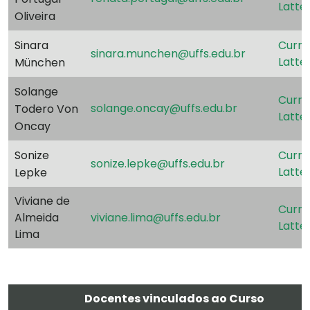
Latte
Oliveira
Sinara
Currí
sinara.munchen@uffs.edu.br
Latte
München
Solange
Currí
solange.oncay@uffs.edu.br
Todero Von
Latte
Oncay
Sonize
Currí
sonize.lepke@uffs.edu.br
Latte
Lepke
Viviane de
Currí
Almeida
viviane.lima@uffs.edu.br
Latte
Lima
Docentes vinculados ao Curso