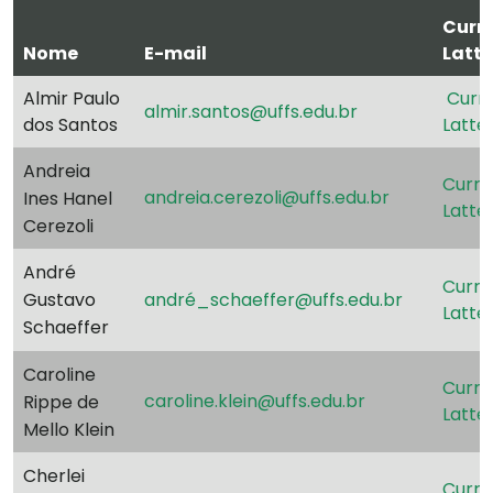
Currí
Nome
E-mail
Latte
Almir Paulo
Currí
almir.santos@uffs.edu.br
dos Santos
Latte
Andreia
Currí
andreia.cerezoli@uffs.edu.br
Ines Hanel
Latte
Cerezoli
André
Currí
andré_schaeffer@uffs.edu.br
Gustavo
Latte
Schaeffer
Caroline
Currí
caroline.klein@uffs.edu.br
Rippe de
Latte
Mello Klein
Cherlei
Currí