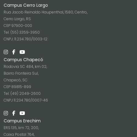
Campus Cerro Largo
Rua Jacob Reinaldo Haupenthal, 1580, Centro,
Cerro Largo, RS
CEP 97900-000
Tel. (55) 3359-3950
CNPJ: 11.234.780/0003-12
Campus Chapecó
Rodovia SC 484, km 02,
Bairro Fronteira Sul,
Chapecó, SC
CEP 89815-899
Tel. (49) 2049-2600
CNPJ 11.234.780/0007-46
Campus Erechim
ERS 135, km 72, 200,
Caixa Postal 764,