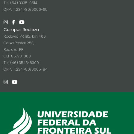
Tel. (54) 3335-8514
CNPJ 11.234.780/0006-65
Campus Realeza
Rodovia PR 182, km 466,
Caixa Postal 253,
Realeza, PR
CEP 85770-000
Tel. (46) 3543-8300
CNPJ 11.234.780/0005-84