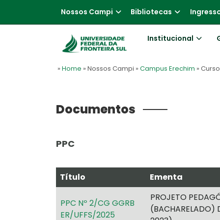
Nossos Campi
Bibliotecas
Ingress
Institucional
»
Home
» Nossos Campi
»
Campus Erechim
» Curs
Documentos
PPC
Título
Ementa
PROJETO PEDAGÓ
PPC Nº 2/CG GGRB
(BACHARELADO) DO
ER/UFFS/2025