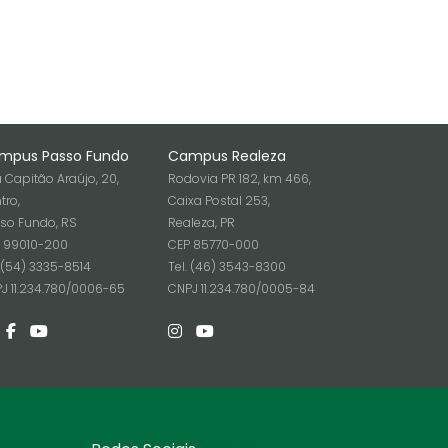
mpus Passo Fundo
Campus Realeza
 Capitão Araújo, 20,
Rodovia PR 182, km 466,
tro,
Caixa Postal 253,
so Fundo, RS
Realeza, PR
 99010-200
CEP 85770-000
. (54) 3335-8514
Tel. (46) 3543-8300
J 11.234.780/0006-65
CNPJ 11.234.780/0005-84