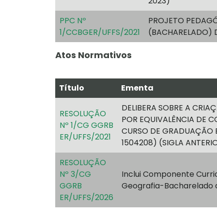
2023)
PPC Nº
PROJETO PEDAGÓ
1/CCBGER/UFFS/2021
(BACHARELADO) 
Atos Normativos
Título
Ementa
DELIBERA SOBRE A CRI
RESOLUÇÃO
POR EQUIVALÊNCIA DE 
Nº 1/CG GGRB
CURSO DE GRADUAÇÃO E
ER/UFFS/2021
1504208) (SIGLA ANTER
RESOLUÇÃO
Nº 3/CG
Inclui Componente Curric
GGRB
Geografia-Bacharelado
ER/UFFS/2026