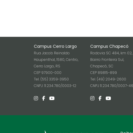
Campus Cerro Largo
Campus Chapecó
Rua Jacob Reinaldo
Rodovia SC 484, km 02,
Haupenthal, 1580, Centro,
Bairro Fronteira Sul,
Cerro Largo, RS
Chapecó, SC
CEP 97900-000
CEP 89815-899
Tel. (55) 3359-3950
Tel. (49) 2049-2600
CNPJ: 11.234.780/0003-12
CNPJ 11.234.780/0007-4