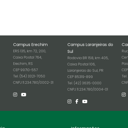
Campus Erechim
Campus Laranjeiras do
Ca
ERS 135, km 72, 200,
Sul
Rua
Caixa Postal 764,
Cen
Rodovia BR 158, km 405,
Erechim, RS
Pas
Caixa Postal 106,
CEP 99710-557
CEP
Laranjeiras do Sul, PR
Tel. (54) 3321-7050
Tel
CEP 85319-899
6
CNPJ 11.234.780/0002-31
CNP
Tel. (42) 3635-0000
CNPJ 11.234.780/0004-01