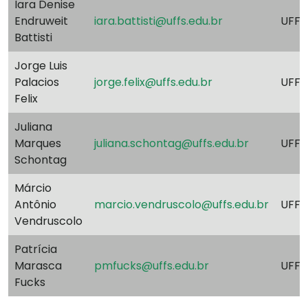
Iara Denise
Endruweit
iara.battisti@uffs.edu.br
UFFS
Battisti
Jorge Luis
Palacios
jorge.felix@uffs.edu.br
UFFS
Felix
Juliana
Marques
juliana.schontag@uffs.edu.br
UFFS
Schontag
Márcio
Antônio
marcio.vendruscolo@uffs.edu.br
UFFS
Vendruscolo
Patrícia
Marasca
pmfucks@uffs.edu.br
UFFS
Fucks