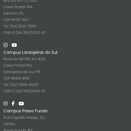
ERS 135, km 72, 200,
Caixa Postal 764,
Erechim, RS
CEP 99710-557
Tel. (54) 3321-7050
CNPJ 11.234.780/0002-31
Campus Laranjeiras do Sul
Rodovia BR 158, km 405,
Caixa Postal 106,
Laranjeiras do Sul, PR
CEP 85319-899
Tel. (42) 3635-0000
CNPJ 11.234.780/0004-01
Campus Passo Fundo
Rua Capitão Araújo, 20,
Centro,
Passo Fundo, RS