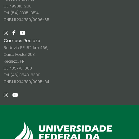
CEP 99010-200
Tel. (54) 3335-8514
CNPJ 11.234.780/0006-65
Campus Realeza
Rodovia PR 182, km 466,
Caixa Postal 253,
Realeza, PR
CEP 85770-000
Tel. (46) 3543-8300
CNPJ 11.234.780/0005-84