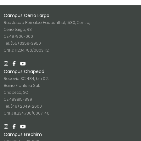
Campus Cerro Largo
Rua Jacob Reinaldo Haupenthal, 1580, Centro,
Cerro Largo, RS
CEP 97900-000
Tel. (55) 3359-3950
CNPJ: 11.234.780/0003-12
Campus Chapecó
Rodovia SC 484, km 02,
Bairro Fronteira Sul,
Chapecó, SC
CEP 89815-899
Tel. (49) 2049-2600
CNPJ 11.234.780/0007-46
Campus Erechim