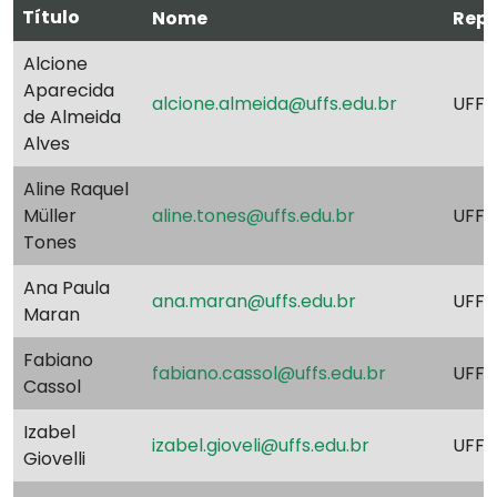
Título
Nome
Rep
Alcione
Aparecida
alcione.almeida@uffs.edu.br
UFFS
de Almeida
Alves
Aline Raquel
Müller
aline.tones@uffs.edu.br
UFFS
Tones
Ana Paula
ana.maran@uffs.edu.br
UFFS
Maran
Fabiano
fabiano.cassol@uffs.edu.br
UFFS
Cassol
Izabel
izabel.gioveli@uffs.edu.br
UFFS
Giovelli