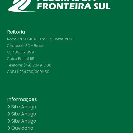
Reitoria
Rodovia SC 484 - Km 02, Fronteira Sul
Chapecó, SC - Brasil
CEP 89815-899
Caixa Postal 181
Telefone: (49) 2049-3100
CNPJ 11.234.780/0001-50
Informações
Site Antigo
Site Antigo
Site Antigo
Ouvidoria