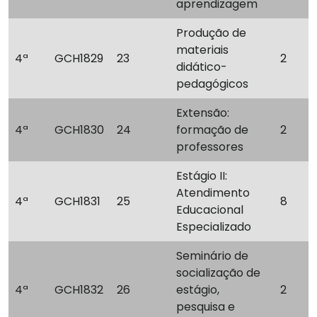
aprendizagem
Produção de
materiais
4ª
GCH1829
23
2
didático-
pedagógicos
Extensão:
4ª
GCH1830
24
formação de
2
professores
Estágio II:
Atendimento
4ª
GCH1831
25
8
Educacional
Especializado
Seminário de
socialização de
4ª
GCH1832
26
estágio,
2
pesquisa e