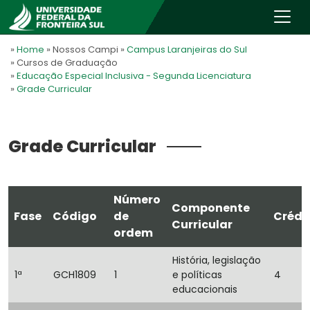
»
Home
» Nossos Campi
»
Campus Laranjeiras do Sul
» Cursos de Graduação
»
Educação Especial Inclusiva - Segunda Licenciatura
»
Grade Curricular
Grade Curricular
Número
Componente
Fase
Código
de
Crédi
Curricular
ordem
História, legislação
1ª
GCH1809
1
e políticas
4
educacionais