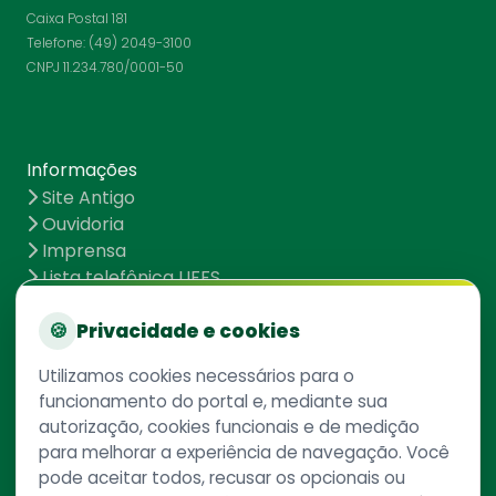
Caixa Postal 181
Telefone: (49) 2049-3100
CNPJ 11.234.780/0001-50
Informações
Site Antigo
Ouvidoria
Imprensa
Lista telefônica UFFS
Dados abertos
UFFS contra o Aedes
🍪
Privacidade e cookies
Mapa do site
Utilizamos cookies necessários para o
funcionamento do portal e, mediante sua
autorização, cookies funcionais e de medição
Redes Sociais
para melhorar a experiência de navegação. Você
pode aceitar todos, recusar os opcionais ou