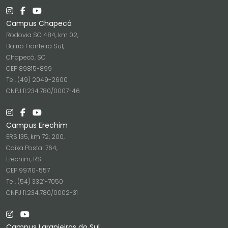
Campus Chapecó
Rodovia SC 484, km 02,
Bairro Fronteira Sul,
Chapecó, SC
CEP 89815-899
Tel. (49) 2049-2600
CNPJ 11.234.780/0007-46
Campus Erechim
ERS 135, km 72, 200,
Caixa Postal 764,
Erechim, RS
CEP 99710-557
Tel. (54) 3321-7050
CNPJ 11.234.780/0002-31
Campus Laranjeiras do Sul