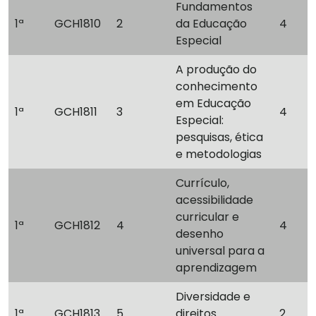
Fundamentos
1ª
GCH1810
2
da Educação
4
Especial
A produção do
conhecimento
em Educação
1ª
GCH1811
3
4
Especial:
pesquisas, ética
e metodologias
Currículo,
acessibilidade
curricular e
1ª
GCH1812
4
4
desenho
universal para a
aprendizagem
Diversidade e
1ª
GCH1813
5
direitos
2