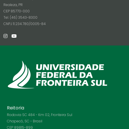
Realeza, PR
CEP 85770-000
Tel. (46) 3543-8300
CNPJ 11.234.780/0005-84
Reitoria
Rodovia SC 484 - Km 02, Fronteira Sul
Chapecó, SC - Brasil
CEP 89815-899