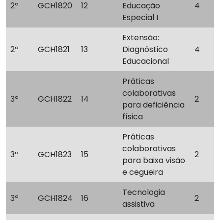
2ª
GCH1820
12
Educação
4
Especial I
Extensão:
2ª
GCH1821
13
Diagnóstico
4
Educacional
Práticas
colaborativas
3ª
GCH1822
14
2
para deficiência
física
Práticas
colaborativas
3ª
GCH1823
15
2
para baixa visão
e cegueira
Tecnologia
3ª
GCH1824
16
2
assistiva