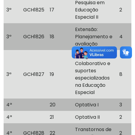
Pesquisa em
3ª
GCH1825
17
Educação
2
Especial II
Extensão:
3ª
GCH1826
18
Planejamento e
4
avaliação
Estágio I: Ensino
Colaborativo e
suportes
3ª
GCH1827
19
8
especializados
na Educação
Especial
4ª
20
Optativa I
3
4ª
21
Optativa II
2
Transtornos de
4ª
GCH1828
22
2