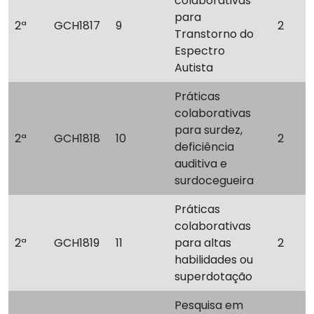
colaborativas
para
2ª
GCH1817
9
2
Transtorno do
Espectro
Autista
Práticas
colaborativas
para surdez,
2ª
GCH1818
10
2
deficiência
auditiva e
surdocegueira
Práticas
colaborativas
2ª
GCH1819
11
para altas
2
habilidades ou
superdotação
Pesquisa em