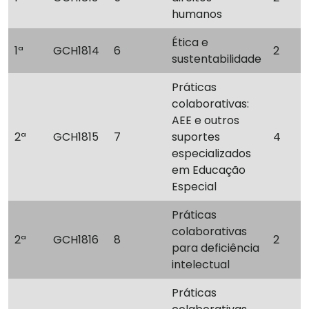
humanos
Ética e
1ª
GCH1814
6
2
sustentabilidade
Práticas
colaborativas:
AEE e outros
2ª
GCH1815
7
suportes
4
especializados
em Educação
Especial
Práticas
colaborativas
2ª
GCH1816
8
2
para deficiência
intelectual
Práticas