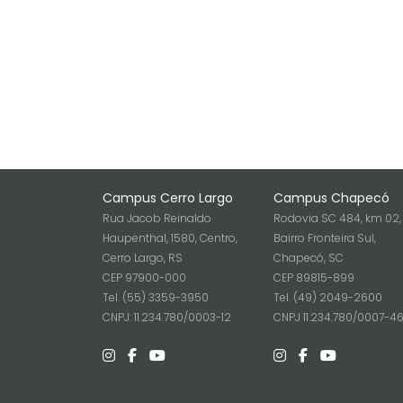
Campus Cerro Largo
Campus Chapecó
Rua Jacob Reinaldo
Rodovia SC 484, km 02,
Haupenthal, 1580, Centro,
Bairro Fronteira Sul,
Cerro Largo, RS
Chapecó, SC
CEP 97900-000
CEP 89815-899
Tel. (55) 3359-3950
Tel. (49) 2049-2600
CNPJ: 11.234.780/0003-12
CNPJ 11.234.780/0007-4