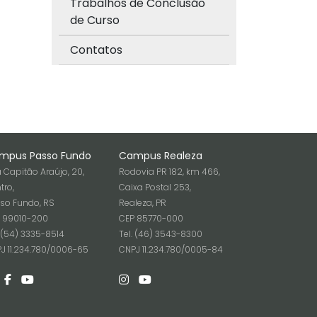
Trabalhos de Conclusão
de Curso
Contatos
mpus Passo Fundo
Campus Realeza
 Capitão Araújo, 20,
Rodovia PR 182, km 466,
tro,
Caixa Postal 253,
so Fundo, RS
Realeza, PR
 99010-200
CEP 85770-000
. (54) 3335-8514
Tel. (46) 3543-8300
J 11.234.780/0006-65
CNPJ 11.234.780/0005-84