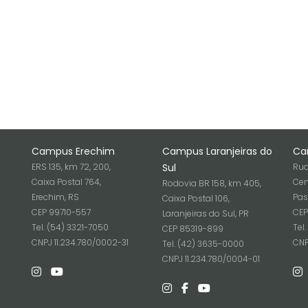
Campus Erechim
Campus Laranjeiras do
Ca
ERS 135, km 72, 200,
Sul
Rua
Caixa Postal 764,
Cen
Rodovia BR 158, km 405,
Erechim, RS
Pas
Caixa Postal 106,
CEP 99710-557
CEP
Laranjeiras do Sul, PR
Tel. (54) 3321-7050
Tel
CEP 85319-899
6
CNPJ 11.234.780/0002-31
CNP
Tel. (42) 3635-0000
CNPJ 11.234.780/0004-01